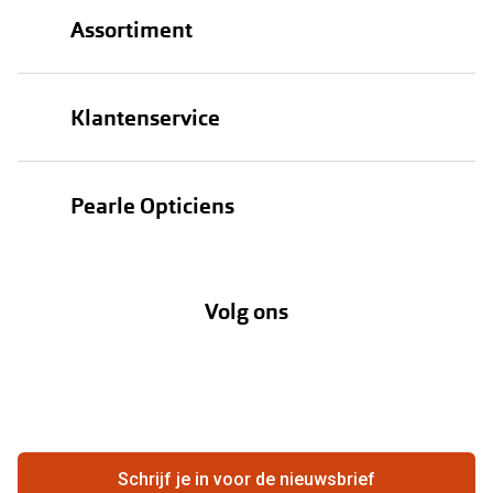
Assortiment
Brillen
Klantenservice
Zonnebrillen
Bestellen
Contactlenzen
Pearle Opticiens
Verzending
Oogmeting
Over Pearle
Annuleer of retourneer een bestelling
Lenzenabonnement
Volg ons
Opticiens
Hier de overeenkomst ontbinden
Merken
Vacatures
Meestgestelde vragen
Zakelijk
Contact
Ondernemen bij Pearle
Zorgvergoeding
Schrijf je in voor de nieuwsbrief