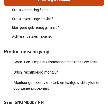
Biofinity
Nieuwe collectie
Gratis verzending & retour
Dailies
Merken
Gratis levenslange service*
Precision
Niet-goed-geld-terug garantie*
Ray-Ban
Alle lenz
Achteraf betalen mogelijk
DbyD
Online h
Michael Kors
Productomschrijving
Doe de tes
Emporio Armani
Contactle
Seen. Een simpele verandering maakt het verschil
Unofficial
Lenzen op
Bruin, rechthoekig montuur
Oakley
Alles over
Montuur gemaakt van sterk en lichtgewicht nylon en
Ralph Lauren
duurzame propionaat
Burberry
Seen SNOM0007 NN
Alle brillen merken