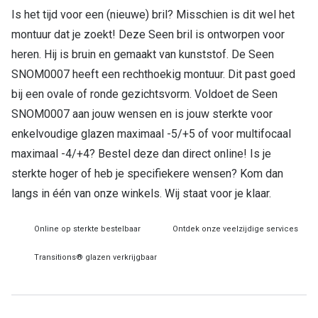
Is het tijd voor een (nieuwe) bril? Misschien is dit wel het
Online hulp & advies
montuur dat je zoekt! Deze Seen bril is ontworpen voor
heren. Hij is bruin en gemaakt van kunststof. De Seen
Online bril kopen in maar 4 stappen
SNOM0007 heeft een rechthoekig montuur. Dit past goed
Soorten brillenglazen
bij een ovale of ronde gezichtsvorm. Voldoet de Seen
SNOM0007 aan jouw wensen en is jouw sterkte voor
Bril online passen
enkelvoudige glazen maximaal -5/+5 of voor multifocaal
Brillentrends
maximaal -4/+4? Bestel deze dan direct online! Is je
sterkte hoger of heb je specifiekere wensen? Kom dan
Zorgvergoeding brillen
langs in één van onze winkels. Wij staat voor je klaar.
Meekleurende glazen
Nachtbril
Online op sterkte bestelbaar
Ontdek onze veelzijdige services
Alles over brillen
Transitions® glazen verkrijgbaar