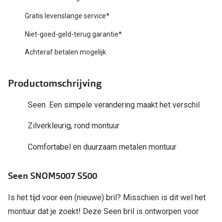
Biofinity
Nieuwe collectie
Gratis levenslange service*
Dailies
Niet-goed-geld-terug garantie*
Merken
Precision
Achteraf betalen mogelijk
Ray-Ban
Alle lenz
DbyD
Productomschrijving
Online h
Michael Kors
Seen. Een simpele verandering maakt het verschil
Doe de tes
Emporio Armani
Zilverkleurig, rond montuur
Contactle
Unofficial
Comfortabel en duurzaam metalen montuur
Lenzen op
Oakley
Alles over
Seen SNOM5007 SS00
Ralph Lauren
Is het tijd voor een (nieuwe) bril? Misschien is dit wel het
Burberry
montuur dat je zoekt! Deze Seen bril is ontworpen voor
Alle brillen merken