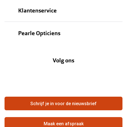
Brillen
Klantenservice
Zonnebrillen
Bestellen
Contactlenzen
Pearle Opticiens
Verzending
Oogmeting
Over Pearle
Annuleer of retourneer een bestelling
Lenzenabonnement
Volg ons
Opticiens
Hier de overeenkomst ontbinden
Merken
Vacatures
Meestgestelde vragen
Zakelijk
Contact
Ondernemen bij Pearle
Zorgvergoeding
Schrijf je in voor de nieuwsbrief
Beste winkelketen
Garanties
Actievoorwaarden
Maak een afspraak