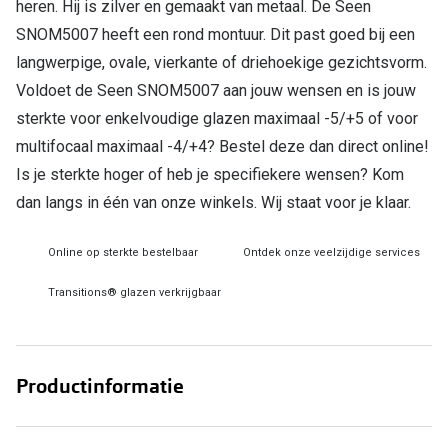
heren. Hij is zilver en gemaakt van metaal. De Seen
SNOM5007 heeft een rond montuur. Dit past goed bij een
Online hulp & advies
langwerpige, ovale, vierkante of driehoekige gezichtsvorm.
Online bril kopen in maar 4 stappen
Voldoet de Seen SNOM5007 aan jouw wensen en is jouw
sterkte voor enkelvoudige glazen maximaal -5/+5 of voor
Soorten brillenglazen
multifocaal maximaal -4/+4? Bestel deze dan direct online!
Bril online passen
Is je sterkte hoger of heb je specifiekere wensen? Kom
dan langs in één van onze winkels. Wij staat voor je klaar.
Brillentrends
Zorgvergoeding brillen
Online op sterkte bestelbaar
Ontdek onze veelzijdige services
Meekleurende glazen
Transitions® glazen verkrijgbaar
Nachtbril
Alles over brillen
Productinformatie