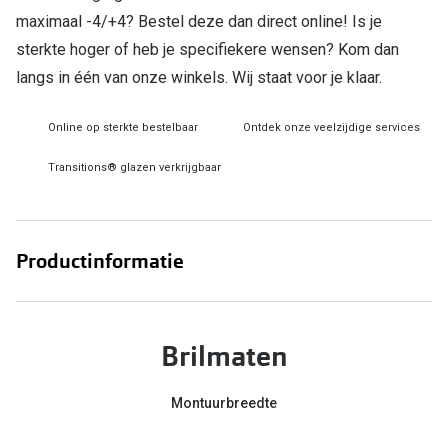
maximaal -4/+4? Bestel deze dan direct online! Is je
Online hulp & advies
sterkte hoger of heb je specifiekere wensen? Kom dan
langs in één van onze winkels. Wij staat voor je klaar.
Online bril kopen in maar 4 stappen
Soorten brillenglazen
Online op sterkte bestelbaar
Ontdek onze veelzijdige services
Bril online passen
Transitions® glazen verkrijgbaar
Brillentrends
Zorgvergoeding brillen
Productinformatie
Meekleurende glazen
Nachtbril
Brilmaten
Alles over brillen
Montuurbreedte