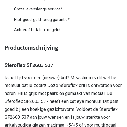
Biofinity
Nieuwe collectie
Gratis levenslange service*
Dailies
Niet-goed-geld-terug garantie*
Merken
Precision
Achteraf betalen mogelijk
Ray-Ban
Alle lenz
DbyD
Productomschrijving
Online h
Michael Kors
Doe de tes
Sferoflex SF2603 537
Emporio Armani
Contactle
Is het tijd voor een (nieuwe) bril? Misschien is dit wel het
Unofficial
Lenzen op
montuur dat je zoekt! Deze Sferoflex bril is ontworpen voor
Oakley
heren. Hij is grijs met paars en gemaakt van metaal. De
Alles over
Sferoflex SF2603 537 heeft een cat eye montuur. Dit past
Ralph Lauren
goed bij een hoekige gezichtsvorm. Voldoet de Sferoflex
Burberry
SF2603 537 aan jouw wensen en is jouw sterkte voor
Alle brillen merken
enkelvoudige glazen maximaal -5/+5 of voor multifocaal