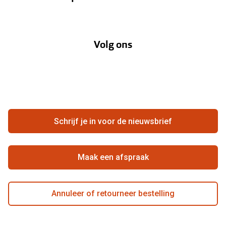
Verzending
Oogmeting
Over Pearle
Annuleer of retourneer een bestelling
Lenzenabonnement
Volg ons
Opticiens
Hier de overeenkomst ontbinden
Merken
Vacatures
Meestgestelde vragen
Zakelijk
Contact
Ondernemen bij Pearle
Zorgvergoeding
Schrijf je in voor de nieuwsbrief
Beste winkelketen
Garanties
Actievoorwaarden
Maak een afspraak
Annuleer of retourneer bestelling