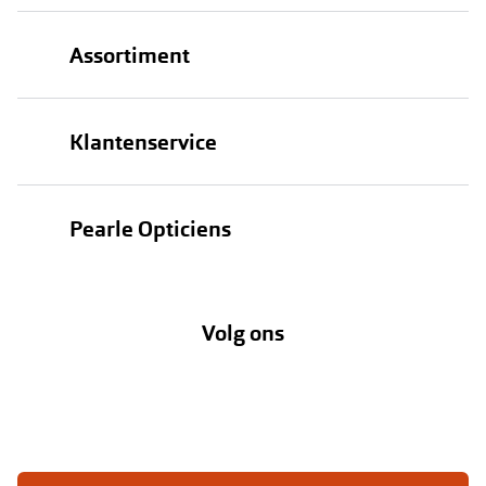
Assortiment
Brillen
Klantenservice
Zonnebrillen
Bestellen
Contactlenzen
Pearle Opticiens
Verzending
Oogmeting
Over Pearle
Annuleer of retourneer een bestelling
Lenzenabonnement
Volg ons
Opticiens
Hier de overeenkomst ontbinden
Merken
Vacatures
Meestgestelde vragen
Zakelijk
Contact
Ondernemen bij Pearle