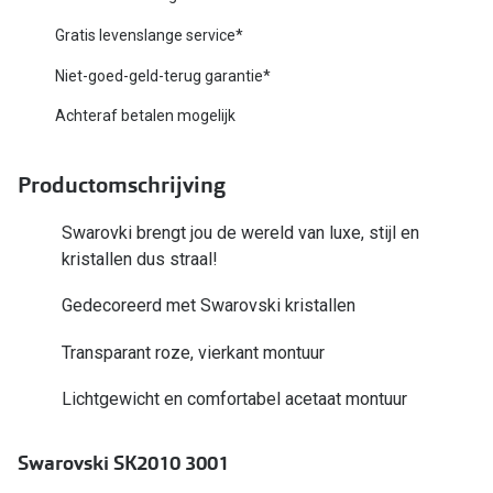
Biofinity
Nieuwe collectie
Gratis levenslange service*
Dailies
Niet-goed-geld-terug garantie*
Merken
Precision
Achteraf betalen mogelijk
Ray-Ban
Alle lenz
DbyD
Productomschrijving
Online h
Michael Kors
Swarovki brengt jou de wereld van luxe, stijl en
Doe de tes
kristallen dus straal!
Emporio Armani
Contactle
Gedecoreerd met Swarovski kristallen
Unofficial
Lenzen op
Transparant roze, vierkant montuur
Oakley
Alles over
Ralph Lauren
Lichtgewicht en comfortabel acetaat montuur
Burberry
Swarovski SK2010 3001
Alle brillen merken