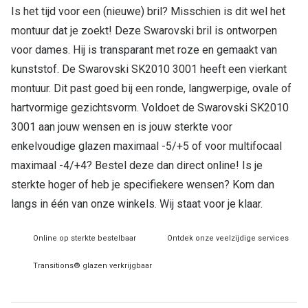
Is het tijd voor een (nieuwe) bril? Misschien is dit wel het
Online hulp & advies
montuur dat je zoekt! Deze Swarovski bril is ontworpen
voor dames. Hij is transparant met roze en gemaakt van
Online bril kopen in maar 4 stappen
kunststof. De Swarovski SK2010 3001 heeft een vierkant
Soorten brillenglazen
montuur. Dit past goed bij een ronde, langwerpige, ovale of
hartvormige gezichtsvorm. Voldoet de Swarovski SK2010
Bril online passen
3001 aan jouw wensen en is jouw sterkte voor
Brillentrends
enkelvoudige glazen maximaal -5/+5 of voor multifocaal
maximaal -4/+4? Bestel deze dan direct online! Is je
Zorgvergoeding brillen
sterkte hoger of heb je specifiekere wensen? Kom dan
Meekleurende glazen
langs in één van onze winkels. Wij staat voor je klaar.
Nachtbril
Online op sterkte bestelbaar
Ontdek onze veelzijdige services
Alles over brillen
Transitions® glazen verkrijgbaar