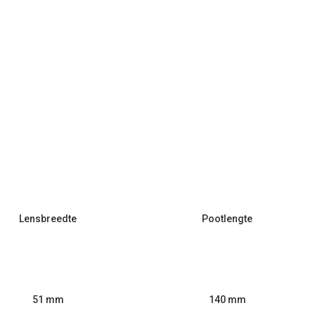
Lensbreedte
Pootlengte
51 mm
140 mm