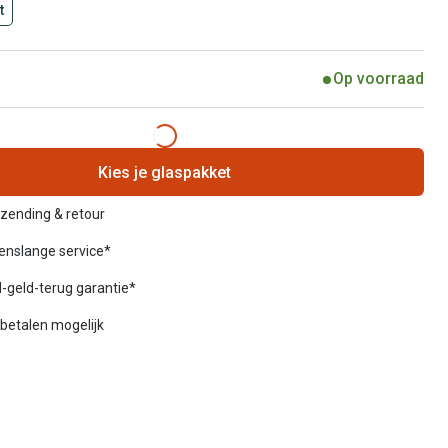
t
Op voorraad
Kies je glaspakket
rzending & retour
venslange service*
-geld-terug garantie*
betalen mogelijk