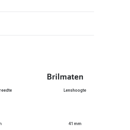
Brilmaten
reedte
Lenshoogte
m
41 mm