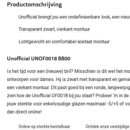
Start gratis met het dragen van lenzen
Productomschrijving
Kant en klare leesbrillen
Gepolariseerde zonnebril
Gebruiksaanwijzingen
Biofinity
Ray-Ban Icons
Lenzen direct herbestellen
Overzetzonnebril
Pearle: Beste Optiekketen!
Dailies
Unofficial brengt jou een ondefinieerbare look, een nieuw
Complete bril op 
Precision1
Nieuwe collectie
Transparant zwart, vierkant montuur
Alle lenzen merk
Lichtgewicht en comfortabel acetaat montuur
Unofficial UNOF0018 BB00
Is het tijd voor een (nieuwe) bril? Misschien is dit wel het mo
ontworpen voor dames. Hij is zwart met transparant en gemaa
een vierkant montuur. Dit past goed bij een ronde, langwerpi
zien hoe de Unofficial OF0018 bij jou staat? Probeer ‘m in de
jouw sterkte voor enkelvoudige glazen maximaal -5/+5 of vo
dan direct online!
Online op sterkte bestelbaar
Ontdek onze veelzijdige