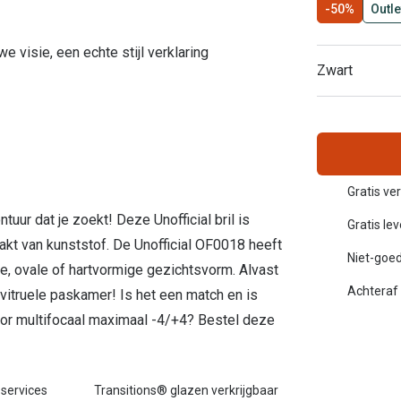
-50%
Outle
Inloggen mijn account
e visie, een echte stijl verklaring
sterkte: vanaf €30
Zwart
20-20-2 regel
en
Blog: meer informatie & tips
Gratis ve
ntuur dat je zoekt! Deze Unofficial bril is
Gratis le
kt van kunststof. De Unofficial OF0018 heeft
Niet-goed
ge, ovale of hartvormige gezichtsvorm. Alvast
Achteraf 
 vitruele paskamer! Is het een match en is
or multifocaal maximaal -4/+4? Bestel deze
 services
Transitions® glazen verkrijgbaar