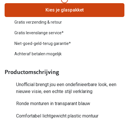
Biofinity
Nieuwe collectie
Kies je glaspakket
Dailies
Merken
Gratis verzending & retour
Precision
Gratis levenslange service*
Ray-Ban
Alle lenz
Niet-goed-geld-terug garantie*
DbyD
Online h
Achteraf betalen mogelijk
Michael Kors
Doe de tes
Emporio Armani
Productomschrijving
Contactle
Unofficial
Unofficial brengt jou een ondefinieerbare look, een
Lenzen op
nieuwe visie, een echte stijl verklaring
Oakley
Alles over
Ronde monturen in transparant blauw
Ralph Lauren
Burberry
Comfortabel lichtgewicht plastic montuur
Alle brillen merken