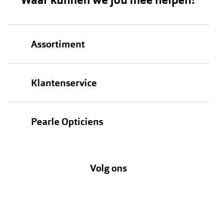
Waar kunnen we jou mee helpen?
Assortiment
Brillen
Klantenservice
Zonnebrillen
Bestellen
Contactlenzen
Pearle Opticiens
Verzending
Oogmeting
Over Pearle
Annuleer of retourneer een bestelling
Lenzenabonnement
Volg ons
Opticiens
Hier de overeenkomst ontbinden
Merken
Vacatures
Meestgestelde vragen
Zakelijk
Contact