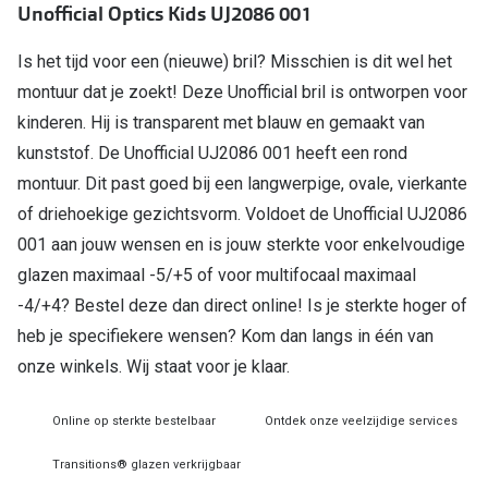
Unofficial Optics Kids UJ2086 001
Online hulp & advies
Is het tijd voor een (nieuwe) bril? Misschien is dit wel het
montuur dat je zoekt! Deze Unofficial bril is ontworpen voor
Online bril kopen in maar 4 stappen
kinderen. Hij is transparent met blauw en gemaakt van
Soorten brillenglazen
kunststof. De Unofficial UJ2086 001 heeft een rond
Bril online passen
montuur. Dit past goed bij een langwerpige, ovale, vierkante
of driehoekige gezichtsvorm. Voldoet de Unofficial UJ2086
Brillentrends
001 aan jouw wensen en is jouw sterkte voor enkelvoudige
Zorgvergoeding brillen
glazen maximaal -5/+5 of voor multifocaal maximaal
-4/+4? Bestel deze dan direct online! Is je sterkte hoger of
Meekleurende glazen
heb je specifiekere wensen? Kom dan langs in één van
Nachtbril
onze winkels. Wij staat voor je klaar.
Alles over brillen
Online op sterkte bestelbaar
Ontdek onze veelzijdige services
Transitions® glazen verkrijgbaar