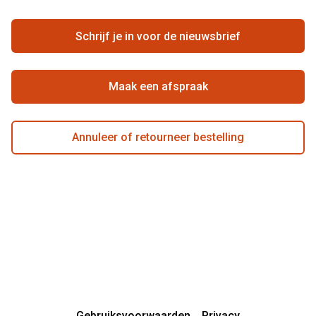
Ondernemen bij Pearle
Zorgvergoeding
Schrijf je in voor de nieuwsbrief
Beste winkelketen
Garanties
Actievoorwaarden
Maak een afspraak
Annuleer of retourneer bestelling
Gebruiksvoorwaarden
Privacy