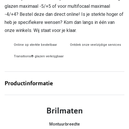
glazen maximaal -5/+5 of voor multifocaal maximaal
Online hulp & advies
-4/+4? Bestel deze dan direct online! Is je sterkte hoger of
heb je specifiekere wensen? Kom dan langs in één van
Online bril kopen in maar 4 stappen
onze winkels. Wij staat voor je klaar.
Soorten brillenglazen
Online op sterkte bestelbaar
Ontdek onze veelzijdige services
Bril online passen
Transitions® glazen verkrijgbaar
Brillentrends
Zorgvergoeding brillen
Meekleurende glazen
Productinformatie
Nachtbril
Alles over brillen
Brilmaten
Montuurbreedte