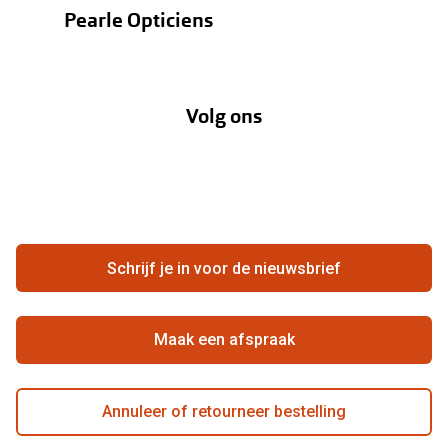
Contactlenzen
Pearle Opticiens
Verzending
Oogmeting
Over Pearle
Annuleer of retourneer een bestelling
Lenzenabonnement
Volg ons
Opticiens
Hier de overeenkomst ontbinden
Merken
Vacatures
Meestgestelde vragen
Zakelijk
Contact
Ondernemen bij Pearle
Zorgvergoeding
Schrijf je in voor de nieuwsbrief
Beste winkelketen
Garanties
Actievoorwaarden
Maak een afspraak
Annuleer of retourneer bestelling