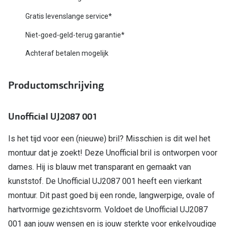
Biofinity
Nieuwe collectie
Gratis levenslange service*
Dailies
Niet-goed-geld-terug garantie*
Merken
Precision
Achteraf betalen mogelijk
Ray-Ban
Alle lenz
DbyD
Productomschrijving
Online h
Michael Kors
Doe de tes
Unofficial UJ2087 001
Emporio Armani
Contactle
Is het tijd voor een (nieuwe) bril? Misschien is dit wel het
Unofficial
Lenzen op
montuur dat je zoekt! Deze Unofficial bril is ontworpen voor
Oakley
dames. Hij is blauw met transparant en gemaakt van
Alles over
kunststof. De Unofficial UJ2087 001 heeft een vierkant
Ralph Lauren
montuur. Dit past goed bij een ronde, langwerpige, ovale of
Burberry
hartvormige gezichtsvorm. Voldoet de Unofficial UJ2087
Alle brillen merken
001 aan jouw wensen en is jouw sterkte voor enkelvoudige