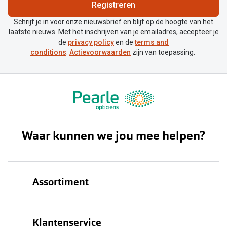
Biofinity
Registreren
Nieuwe collectie
Dailies
Schrijf je in voor onze nieuwsbrief en blijf op de hoogte van het
laatste nieuws. Met het inschrijven van je emailadres, accepteer je
Merken
Precision
de
privacy policy
en de
terms and
conditions
.
Actievoorwaarden
zijn van toepassing.
Ray-Ban
Alle lenz
DbyD
Online h
Michael Kors
Doe de tes
Emporio Armani
Contactle
Waar kunnen we jou mee helpen?
Unofficial
Lenzen op
Oakley
Alles over
Assortiment
Ralph Lauren
Burberry
Brillen
Klantenservice
Alle brillen merken