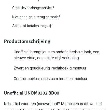
Biofinity
Nieuwe collectie
Gratis levenslange service*
Dailies
Niet-goed-geld-terug garantie*
Merken
Precision
Achteraf betalen mogelijk
Ray-Ban
Alle lenz
DbyD
Productomschrijving
Online h
Michael Kors
Unofficial brengt jou een ondefinieerbare look, een
Doe de tes
nieuwe visie, een echte stijl verklaring
Emporio Armani
Contactle
Zwart en goudkleurig, rechthoekig montuur
Unofficial
Lenzen op
Comfortabel en duurzaam metalen montuur
Oakley
Alles over
Ralph Lauren
Unofficial UNOM0302 BD00
Burberry
Is het tijd voor een (nieuwe) bril? Misschien is dit wel het
Alle brillen merken