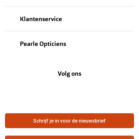
Brillen
Klantenservice
Zonnebrillen
Bestellen
Contactlenzen
Pearle Opticiens
Verzending
Oogmeting
Over Pearle
Annuleer of retourneer een bestelling
Lenzenabonnement
Volg ons
Opticiens
Hier de overeenkomst ontbinden
Merken
Vacatures
Meestgestelde vragen
Zakelijk
Contact
Ondernemen bij Pearle
Zorgvergoeding
Schrijf je in voor de nieuwsbrief
Beste winkelketen
Garanties