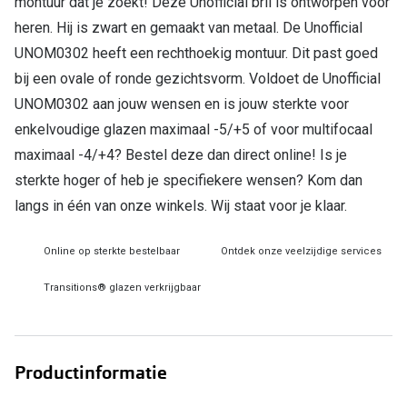
montuur dat je zoekt! Deze Unofficial bril is ontworpen voor
heren. Hij is zwart en gemaakt van metaal. De Unofficial
Online hulp & advies
UNOM0302 heeft een rechthoekig montuur. Dit past goed
Online bril kopen in maar 4 stappen
bij een ovale of ronde gezichtsvorm. Voldoet de Unofficial
UNOM0302 aan jouw wensen en is jouw sterkte voor
Soorten brillenglazen
enkelvoudige glazen maximaal -5/+5 of voor multifocaal
Bril online passen
maximaal -4/+4? Bestel deze dan direct online! Is je
sterkte hoger of heb je specifiekere wensen? Kom dan
Brillentrends
langs in één van onze winkels. Wij staat voor je klaar.
Zorgvergoeding brillen
Online op sterkte bestelbaar
Ontdek onze veelzijdige services
Meekleurende glazen
Transitions® glazen verkrijgbaar
Nachtbril
Alles over brillen
Productinformatie