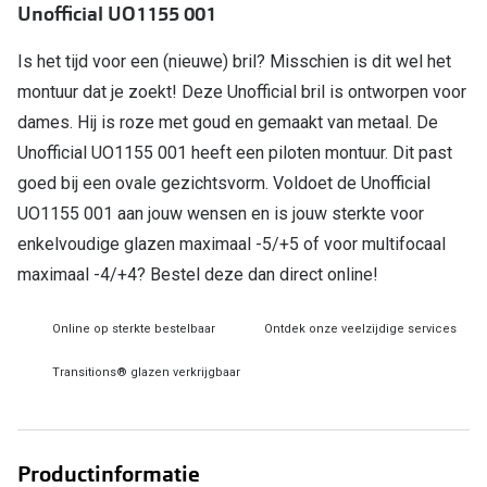
Unofficial UO1155 001
Online hulp & advies
Is het tijd voor een (nieuwe) bril? Misschien is dit wel het
montuur dat je zoekt! Deze Unofficial bril is ontworpen voor
Online bril kopen in maar 4 stappen
dames. Hij is roze met goud en gemaakt van metaal. De
Soorten brillenglazen
Unofficial UO1155 001 heeft een piloten montuur. Dit past
Bril online passen
goed bij een ovale gezichtsvorm. Voldoet de Unofficial
UO1155 001 aan jouw wensen en is jouw sterkte voor
Brillentrends
enkelvoudige glazen maximaal -5/+5 of voor multifocaal
Zorgvergoeding brillen
maximaal -4/+4? Bestel deze dan direct online!
Meekleurende glazen
Online op sterkte bestelbaar
Ontdek onze veelzijdige services
Nachtbril
Transitions® glazen verkrijgbaar
Alles over brillen
Productinformatie