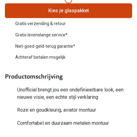
Biofinity
Nieuwe collectie
Kies je glaspakket
Dailies
Merken
Gratis verzending & retour
Precision
Gratis levenslange service*
Ray-Ban
Alle lenz
Niet-goed-geld-terug garantie*
DbyD
Online h
Achteraf betalen mogelijk
Michael Kors
Doe de tes
Emporio Armani
Productomschrijving
Contactle
Unofficial
Unofficial brengt jou een ondefinieerbare look, een
Lenzen op
nieuwe visie, een echte stijl verklaring
Oakley
Alles over
Roze en goudkleurig, aviator montuur
Ralph Lauren
Burberry
Comfortabel en duurzaam metalen montuur
Alle brillen merken