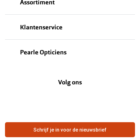
Assortiment
Brillen
Klantenservice
Zonnebrillen
Bestellen
Contactlenzen
Pearle Opticiens
Verzending
Oogmeting
Over Pearle
Annuleer of retourneer een bestelling
Lenzenabonnement
Volg ons
Opticiens
Hier de overeenkomst ontbinden
Merken
Vacatures
Meestgestelde vragen
Zakelijk
Contact
Ondernemen bij Pearle
Zorgvergoeding
Schrijf je in voor de nieuwsbrief
Beste winkelketen