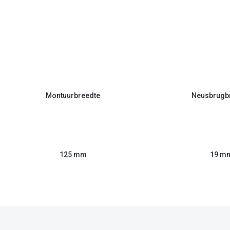
Montuurbreedte
Neusbrugb
125 mm
19 m