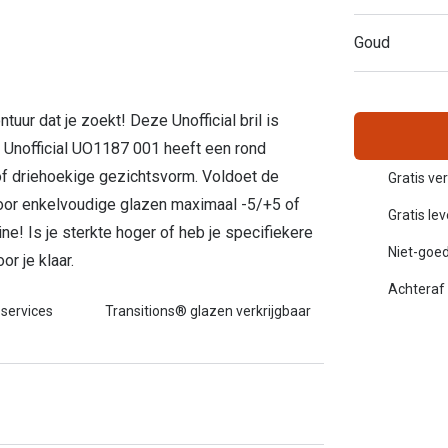
Inloggen mijn account
Goud
sterkte: vanaf €30
20-20-2 regel
en
Blog: meer informatie & tips
ntuur dat je zoekt! Deze Unofficial bril is
e Unofficial UO1187 001 heeft een rond
 of driehoekige gezichtsvorm. Voldoet de
Gratis ve
voor enkelvoudige glazen maximaal -5/+5 of
Gratis le
ne! Is je sterkte hoger of heb je specifiekere
Niet-goed
r je klaar.
Achteraf 
 services
Transitions® glazen verkrijgbaar