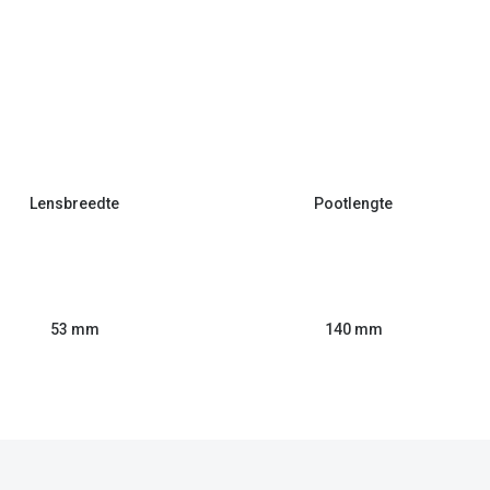
Lensbreedte
Pootlengte
53 mm
140 mm