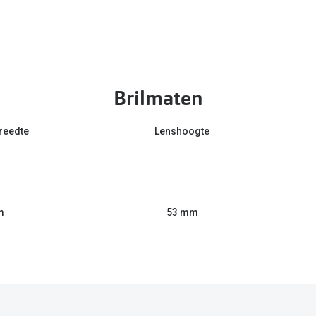
Brilmaten
reedte
Lenshoogte
m
53 mm