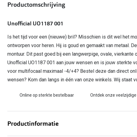
Start gratis met het dragen van lenzen
Productomschrijving
Kant en klare leesbrillen
Gepolariseerde zonnebril
Gebruiksaanwijzingen
Biofinity
Ray-Ban Icons
Lenzen direct herbestellen
Overzetzonnebril
Pearle: Beste Optiekketen!
Dailies
Complete bril op 
Unofficial UO1187 001
Precision1
Nieuwe collectie
Alle lenzen merk
Is het tijd voor een (nieuwe) bril? Misschien is dit wel het mo
ontworpen voor heren. Hij is goud en gemaakt van metaal. D
montuur. Dit past goed bij een langwerpige, ovale, vierkante
Unofficial UO1187 001 aan jouw wensen en is jouw sterkte 
voor multifocaal maximaal -4/+4? Bestel deze dan direct onli
wensen? Kom dan langs in één van onze winkels. Wij staat voo
Online op sterkte bestelbaar
Ontdek onze veelzijdige
Productinformatie