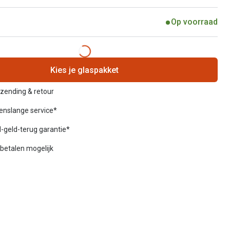
Op voorraad
Kies je glaspakket
rzending & retour
venslange service*
-geld-terug garantie*
betalen mogelijk