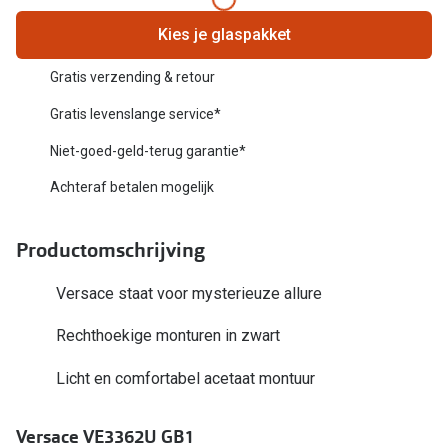
Biofinity
Nieuwe collectie
Kies je glaspakket
Dailies
Merken
Gratis verzending & retour
Precision
Gratis levenslange service*
Ray-Ban
Alle lenz
Niet-goed-geld-terug garantie*
DbyD
Online h
Achteraf betalen mogelijk
Michael Kors
Doe de tes
Emporio Armani
Productomschrijving
Contactle
Unofficial
Versace staat voor mysterieuze allure
Lenzen op
Oakley
Rechthoekige monturen in zwart
Alles over
Ralph Lauren
Licht en comfortabel acetaat montuur
Burberry
Versace VE3362U GB1
Alle brillen merken