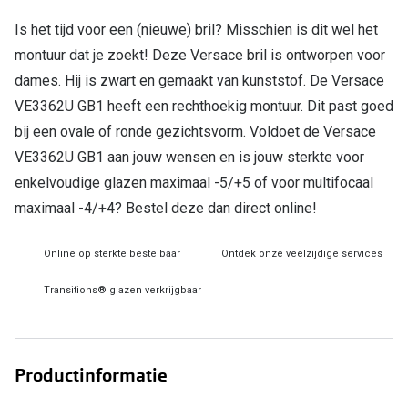
Is het tijd voor een (nieuwe) bril? Misschien is dit wel het
Online hulp & advies
montuur dat je zoekt! Deze Versace bril is ontworpen voor
Online bril kopen in maar 4 stappen
dames. Hij is zwart en gemaakt van kunststof. De Versace
VE3362U GB1 heeft een rechthoekig montuur. Dit past goed
Soorten brillenglazen
bij een ovale of ronde gezichtsvorm. Voldoet de Versace
Bril online passen
VE3362U GB1 aan jouw wensen en is jouw sterkte voor
enkelvoudige glazen maximaal -5/+5 of voor multifocaal
Brillentrends
maximaal -4/+4? Bestel deze dan direct online!
Zorgvergoeding brillen
Online op sterkte bestelbaar
Ontdek onze veelzijdige services
Meekleurende glazen
Transitions® glazen verkrijgbaar
Nachtbril
Alles over brillen
Productinformatie