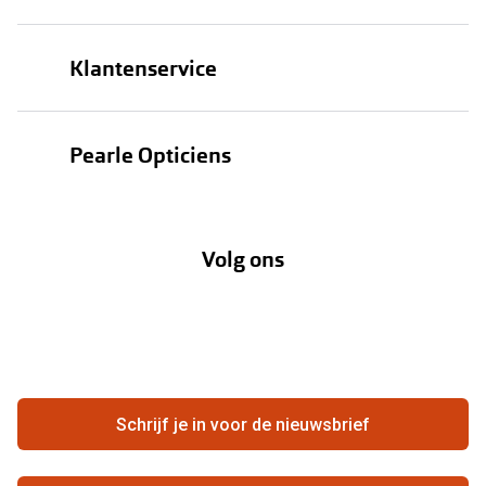
Brillen
Klantenservice
Zonnebrillen
Bestellen
Contactlenzen
Pearle Opticiens
Verzending
Oogmeting
Over Pearle
Annuleer of retourneer een bestelling
Lenzenabonnement
Volg ons
Opticiens
Hier de overeenkomst ontbinden
Merken
Vacatures
Meestgestelde vragen
Zakelijk
Contact
Ondernemen bij Pearle
Zorgvergoeding
Schrijf je in voor de nieuwsbrief
Beste winkelketen
Garanties