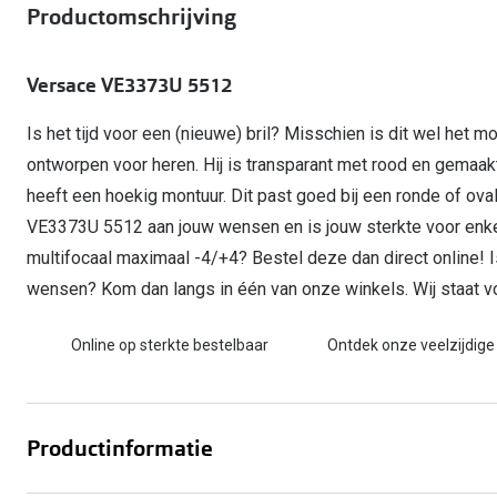
Start gratis met het dragen van lenzen
Productomschrijving
Kant en klare leesbrillen
Gepolariseerde zonnebril
Gebruiksaanwijzingen
Biofinity
Ray-Ban Icons
Lenzen direct herbestellen
Overzetzonnebril
Pearle: Beste Optiekketen!
Dailies
Complete bril op 
Versace VE3373U 5512
Precision1
Nieuwe collectie
Alle lenzen merk
Is het tijd voor een (nieuwe) bril? Misschien is dit wel het m
ontworpen voor heren. Hij is transparant met rood en gema
heeft een hoekig montuur. Dit past goed bij een ronde of ov
VE3373U 5512 aan jouw wensen en is jouw sterkte voor enk
multifocaal maximaal -4/+4? Bestel deze dan direct online! Is
wensen? Kom dan langs in één van onze winkels. Wij staat voo
Online op sterkte bestelbaar
Ontdek onze veelzijdige
Productinformatie