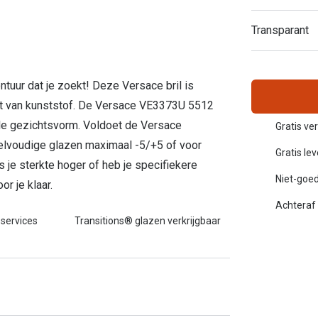
Inloggen mijn account
Transparant
sterkte: vanaf €30
20-20-2 regel
en
Blog: meer informatie & tips
ontuur dat je zoekt! Deze Versace bril is
akt van kunststof. De Versace VE3373U 5512
ale gezichtsvorm. Voldoet de Versace
Gratis ve
elvoudige glazen maximaal -5/+5 of voor
Gratis le
 je sterkte hoger of heb je specifiekere
Niet-goed
r je klaar.
Achteraf 
 services
Transitions® glazen verkrijgbaar