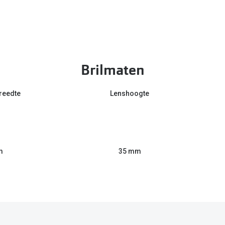
Brilmaten
reedte
Lenshoogte
m
35 mm