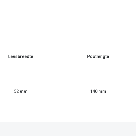
Lensbreedte
Pootlengte
52 mm
140 mm