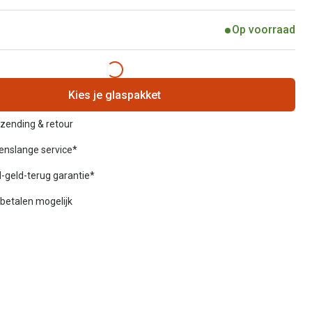
Op voorraad
Kies je glaspakket
rzending & retour
venslange service*
-geld-terug garantie*
betalen mogelijk