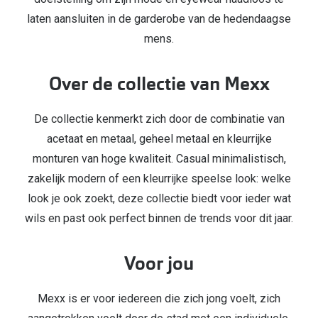
Biofinity
laten aansluiten in de garderobe van de hedendaagse
Nieuwe collectie
Dailies
mens.
Merken
Precision
Over de collectie van Mexx
Ray-Ban
Alle lenz
DbyD
De collectie kenmerkt zich door de combinatie van
Online h
acetaat en metaal, geheel metaal en kleurrijke
Michael Kors
Doe de tes
monturen van hoge kwaliteit. Casual minimalistisch,
Emporio Armani
zakelijk modern of een kleurrijke speelse look: welke
Contactle
look je ook zoekt, deze collectie biedt voor ieder wat
Unofficial
Lenzen op
wils en past ook perfect binnen de trends voor dit jaar.
Oakley
Alles over
Ralph Lauren
Voor jou
Burberry
Mexx is er voor iedereen die zich jong voelt, zich
Alle brillen merken