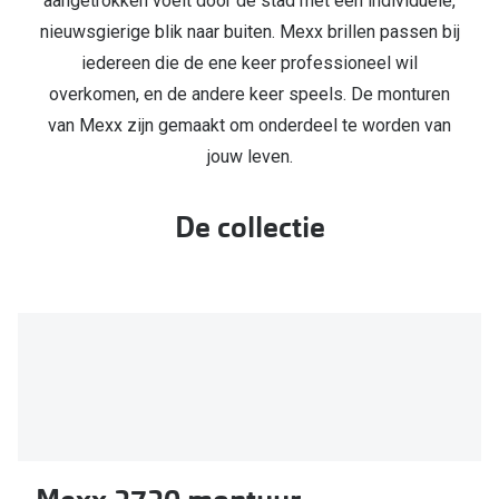
aangetrokken voelt door de stad met een individuele,
nieuwsgierige blik naar buiten. Mexx brillen passen bij
Online hulp & advies
iedereen die de ene keer professioneel wil
Online bril kopen in maar 4 stappen
overkomen, en de andere keer speels. De monturen
van Mexx zijn gemaakt om onderdeel te worden van
Soorten brillenglazen
jouw leven.
Bril online passen
De collectie
Brillentrends
Zorgvergoeding brillen
Meekleurende glazen
Nachtbril
Alles over brillen