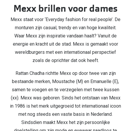
Kant en klare leesbrillen
Mexx brillen voor dames
Lenzen di
Brilabonnementen
Mexx staat voor ‘Everyday fashion for real people’. De
Acties
Pearle Bril Plan
monturen zijn casual, trendy en van hoge kwaliteit.
Pakketkort
Waar Mexx zijn inspiratie vandaan haalt? Vanuit de
Pearle Bril Plan Kids+
energie en kracht uit de stad. Mexx is gemaakt voor
Lenzenabo
wereldburgers met een internationaal perspectief
Acties
Start grat
zoals de oprichter dat ook heeft.
Outlet: tot wel 50% korting!
Bekijk all
Rattan Chadha richtte Mexx op door twee van zijn
3 brillen voor de prijs van 1
bestaande merken, Moustache (M) en Emanuelle (E),
Merken
Tot €100 korting op jouw nieuwe bril
samen te voegen en te verzegelen met twee kussen
iWear
(xx). Mexx was geboren. Sinds het ontstaan van Mexx
Bekijk alle brillenacties
in 1986 is het merk uitgegroeid tot internationaal icoon
Air Optix
met nog steeds een vaste basis in Nederland.
Uitgelicht
Acuvue
Sindsdien maakt Mexx het zijn persoonlijke
Complete bril op sterkte: vanaf €30
doelstelling om zijn mode en eyewear naadloos te