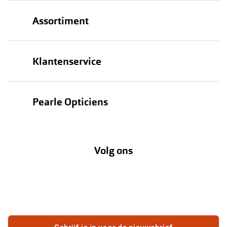
Assortiment
Brillen
Klantenservice
Zonnebrillen
Bestellen
Contactlenzen
Pearle Opticiens
Verzending
Oogmeting
Over Pearle
Annuleer of retourneer een bestelling
Lenzenabonnement
Volg ons
Opticiens
Hier de overeenkomst ontbinden
Merken
Vacatures
Meestgestelde vragen
Zakelijk
Contact
Ondernemen bij Pearle
Zorgvergoeding