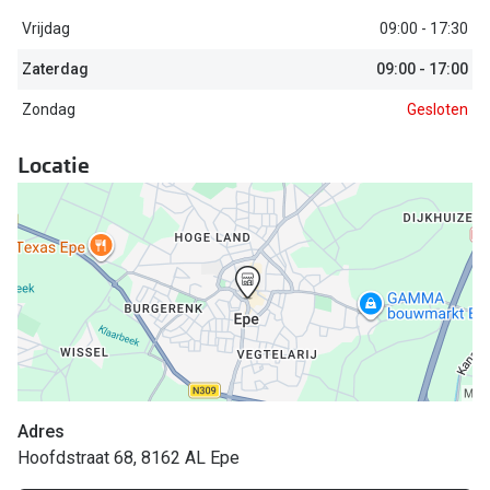
Vrijdag
09:00 - 17:30
Online hulp & advies
Zaterdag
09:00 - 17:00
Online bril kopen in maar 4 stappen
Zondag
Gesloten
Soorten brillenglazen
Locatie
Bril online passen
Brillentrends
Zorgvergoeding brillen
Meekleurende glazen
Nachtbril
Alles over brillen
Adres
Hoofdstraat 68, 8162 AL Epe