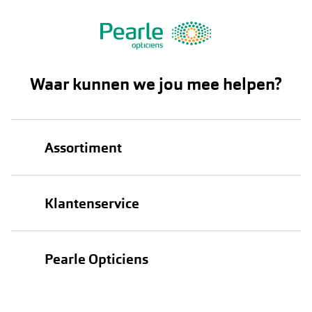
Waar kunnen we jou mee helpen?
Assortiment
Brillen
Klantenservice
Zonnebrillen
Bestellen
Contactlenzen
Pearle Opticiens
Verzending
Oogmeting
Over Pearle
Annuleer of retourneer een bestelling
Lenzenabonnement