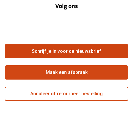
Volg ons
Opticiens
Hier de overeenkomst ontbinden
Merken
Vacatures
Meestgestelde vragen
Zakelijk
Contact
Ondernemen bij Pearle
Zorgvergoeding
Schrijf je in voor de nieuwsbrief
Beste winkelketen
Garanties
Actievoorwaarden
Maak een afspraak
Annuleer of retourneer bestelling