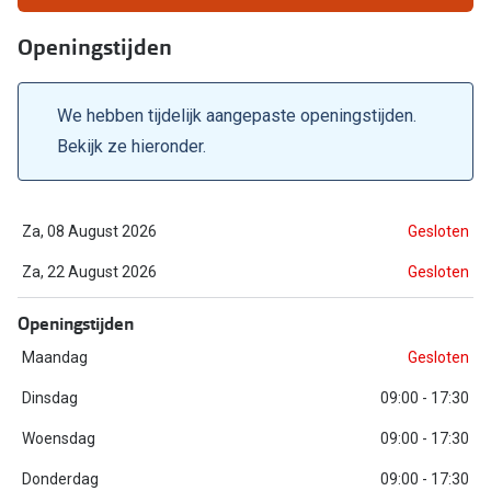
Biofinity
Nieuwe collectie
Openingstijden
Dailies
Merken
Precision
We hebben tijdelijk aangepaste openingstijden.
Ray-Ban
Alle lenz
Bekijk ze hieronder.
DbyD
Online h
Michael Kors
Za, 08 August 2026
Gesloten
Doe de tes
Emporio Armani
Za, 22 August 2026
Gesloten
Contactle
Unofficial
Openingstijden
Lenzen op
Oakley
Maandag
Gesloten
Alles over
Ralph Lauren
Dinsdag
09:00 - 17:30
Burberry
Woensdag
09:00 - 17:30
Donderdag
09:00 - 17:30
Alle brillen merken