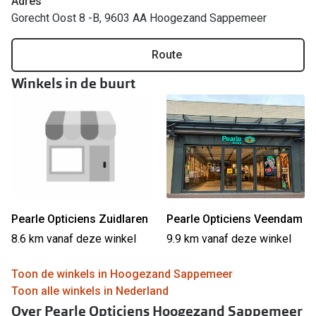
Adres
Gorecht Oost 8 -B, 9603 AA Hoogezand Sappemeer
Online hulp & advies
Route
Online bril kopen in maar 4 stappen
Winkels in de buurt
Soorten brillenglazen
Bril online passen
Brillentrends
Zorgvergoeding brillen
Meekleurende glazen
Pearle Opticiens Zuidlaren
Pearle Opticiens Veendam
Nachtbril
8.6 km vanaf deze winkel
9.9 km vanaf deze winkel
Alles over brillen
Toon de winkels in Hoogezand Sappemeer
Toon alle winkels in Nederland
Over Pearle Opticiens Hoogezand Sappemeer