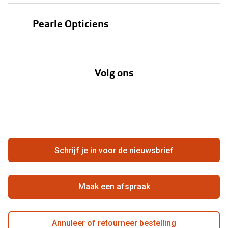
Bestellen
Contactlenzen
Pearle Opticiens
Verzending
Oogmeting
Over Pearle
Annuleer of retourneer een bestelling
Lenzenabonnement
Volg ons
Opticiens
Hier de overeenkomst ontbinden
Merken
Vacatures
Meestgestelde vragen
Zakelijk
Contact
Ondernemen bij Pearle
Zorgvergoeding
Schrijf je in voor de nieuwsbrief
Beste winkelketen
Garanties
Actievoorwaarden
Maak een afspraak
Annuleer of retourneer bestelling