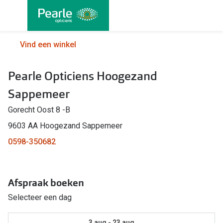
Ga
direct
naar
Alle brillen
Alle cont
Vind een winkel
de
Damesbrillen
Maandlen
inhoud
Pearle Opticiens Hoogezand
Herenbrillen
Daglenze
Sappemeer
Kinderbrillen
Multifocal
Gorecht Oost 8 -B
Lenzen met
Soorten brillen
9603 AA Hoogezand Sappemeer
Kleurlenz
0598-350682
Bril op sterkte
Nachtlenz
Multifocale bril
Harde len
Afspraak boeken
Blauw-violet licht bril
Selecteer een dag
Lenzenvlo
Computerbril
Lenzenab
3 aug - 23 aug