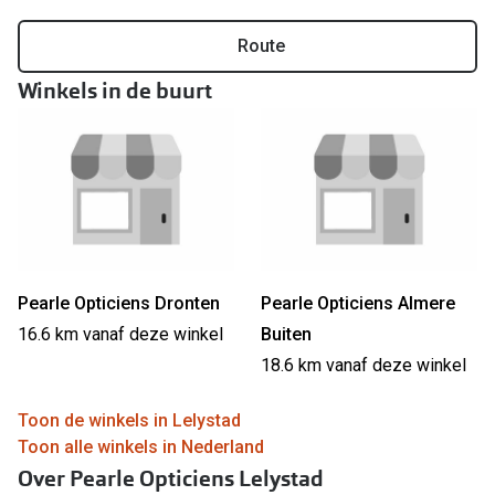
Online hulp & advies
Route
Winkels in de buurt
Online bril kopen in maar 4 stappen
Soorten brillenglazen
Bril online passen
Brillentrends
Zorgvergoeding brillen
Pearle Opticiens Dronten
Pearle Opticiens Almere
Meekleurende glazen
16.6 km vanaf deze winkel
Buiten
Nachtbril
18.6 km vanaf deze winkel
Alles over brillen
Toon de winkels in Lelystad
Toon alle winkels in Nederland
Over Pearle Opticiens Lelystad