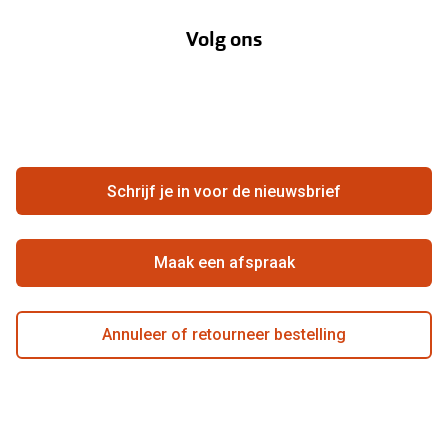
Annuleer of retourneer een bestelling
Lenzenabonnement
Volg ons
Opticiens
Hier de overeenkomst ontbinden
Merken
Vacatures
Meestgestelde vragen
Zakelijk
Contact
Ondernemen bij Pearle
Zorgvergoeding
Schrijf je in voor de nieuwsbrief
Beste winkelketen
Garanties
Actievoorwaarden
Maak een afspraak
Annuleer of retourneer bestelling