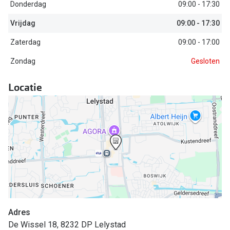
Biofinity
Donderdag
09:00 - 17:30
Nieuwe collectie
Dailies
Vrijdag
09:00 - 17:30
Merken
Zaterdag
09:00 - 17:00
Precision
Zondag
Gesloten
Ray-Ban
Alle lenz
DbyD
Locatie
Online h
Michael Kors
Doe de tes
Emporio Armani
Contactle
Unofficial
Lenzen op
Oakley
Alles over
Ralph Lauren
Burberry
Adres
De Wissel 18, 8232 DP Lelystad
Alle brillen merken