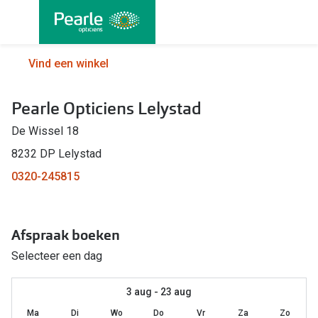
Ga
direct
naar
Alle brillen
Alle cont
Vind een winkel
de
Damesbrillen
Maandlen
inhoud
Pearle Opticiens Lelystad
Herenbrillen
Daglenze
De Wissel 18
Kinderbrillen
Multifocal
8232 DP Lelystad
Lenzen met
Soorten brillen
0320-245815
Kleurlenz
Bril op sterkte
Nachtlenz
Afspraak boeken
Multifocale bril
Harde len
Selecteer een dag
Blauw-violet licht bril
Lenzenvlo
Computerbril
3 aug - 23 aug
Lenzenab
Ma
Di
Wo
Do
Vr
Za
Zo