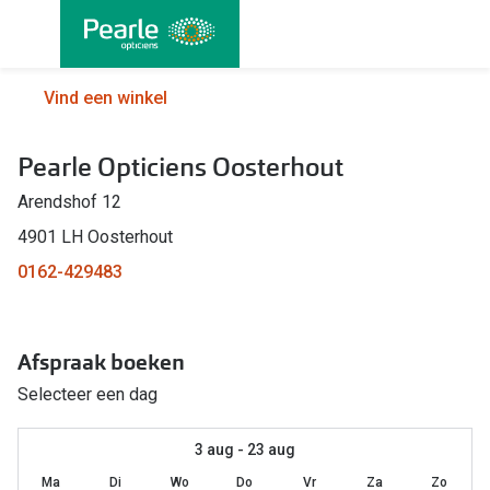
Ga
direct
naar
Alle brillen
Alle cont
Vind een winkel
de
Damesbrillen
Maandlen
inhoud
Pearle Opticiens Oosterhout
Herenbrillen
Daglenze
Arendshof 12
Kinderbrillen
Multifocal
4901 LH Oosterhout
Lenzen met
Soorten brillen
0162-429483
Kleurlenz
Bril op sterkte
Nachtlenz
Afspraak boeken
Multifocale bril
Harde len
Selecteer een dag
Blauw-violet licht bril
Lenzenvlo
Computerbril
3 aug - 23 aug
Lenzenab
Ma
Di
Wo
Do
Vr
Za
Zo