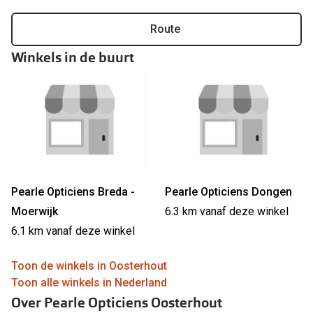
Online hulp & advies
Route
Winkels in de buurt
Online bril kopen in maar 4 stappen
Soorten brillenglazen
Bril online passen
Brillentrends
Zorgvergoeding brillen
Pearle Opticiens Breda -
Pearle Opticiens Dongen
Meekleurende glazen
Moerwijk
6.3 km vanaf deze winkel
Nachtbril
6.1 km vanaf deze winkel
Alles over brillen
Toon de winkels in Oosterhout
Toon alle winkels in Nederland
Over Pearle Opticiens Oosterhout