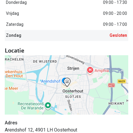
Biofinity
Donderdag
09:00 - 17:30
Nieuwe collectie
Dailies
Vrijdag
09:00 - 20:00
Merken
Zaterdag
09:00 - 17:00
Precision
Zondag
Gesloten
Ray-Ban
Alle lenz
DbyD
Locatie
Online h
Michael Kors
Doe de tes
Emporio Armani
Contactle
Unofficial
Lenzen op
Oakley
Alles over
Ralph Lauren
Burberry
Adres
Arendshof 12, 4901 LH Oosterhout
Alle brillen merken