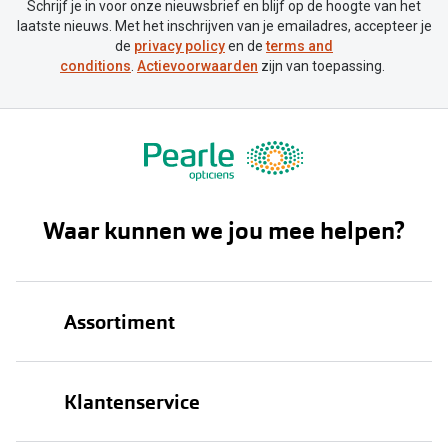
Biofinity
Gesloten
Schrijf je in voor onze nieuwsbrief en blijf op de hoogte van het
laatste nieuws. Met het inschrijven van je emailadres, accepteer je
Nieuwe collectie
Dailies
de
privacy policy
en de
terms and
conditions
.
Actievoorwaarden
zijn van toepassing.
Merken
Precision
Ray-Ban
Alle lenz
DbyD
Online h
Michael Kors
Doe de tes
Waar kunnen we jou mee helpen?
Emporio Armani
Contactle
Unofficial
Lenzen op
Assortiment
Oakley
Alles over
Ralph Lauren
Brillen
Klantenservice
Burberry
Zonnebrillen
Alle brillen merken