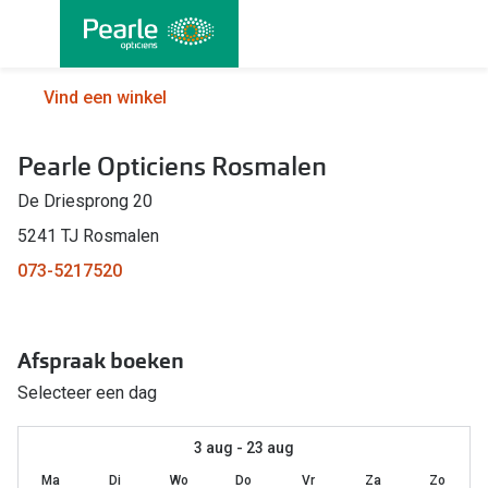
Ga
direct
naar
Alle brillen
Alle cont
Vind een winkel
de
Damesbrillen
Maandlen
inhoud
Pearle Opticiens Rosmalen
Herenbrillen
Daglenze
De Driesprong 20
Kinderbrillen
Multifocal
5241 TJ Rosmalen
Lenzen met
Soorten brillen
073-5217520
Kleurlenz
Bril op sterkte
Nachtlenz
Afspraak boeken
Multifocale bril
Harde len
Selecteer een dag
Blauw-violet licht bril
Lenzenvlo
Computerbril
3 aug - 23 aug
Lenzenab
Ma
Di
Wo
Do
Vr
Za
Zo