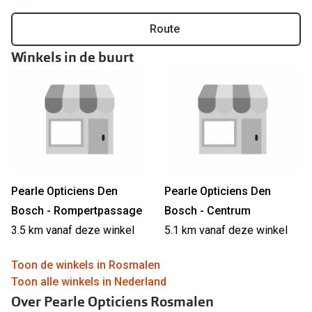
Online hulp & advies
Route
Winkels in de buurt
Online bril kopen in maar 4 stappen
Soorten brillenglazen
Bril online passen
Brillentrends
Zorgvergoeding brillen
Pearle Opticiens Den
Pearle Opticiens Den
Meekleurende glazen
Bosch - Rompertpassage
Bosch - Centrum
Nachtbril
3.5 km vanaf deze winkel
5.1 km vanaf deze winkel
Alles over brillen
Toon de winkels in Rosmalen
Toon alle winkels in Nederland
Over Pearle Opticiens Rosmalen