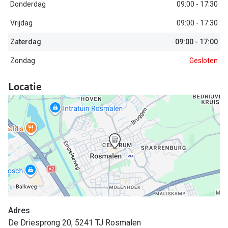
Biofinity
Donderdag
09:00 - 17:30
Nieuwe collectie
Dailies
Vrijdag
09:00 - 17:30
Merken
Zaterdag
09:00 - 17:00
Precision
Zondag
Gesloten
Ray-Ban
Alle lenz
DbyD
Locatie
Online h
Michael Kors
Doe de tes
Emporio Armani
Contactle
Unofficial
Lenzen op
Oakley
Alles over
Ralph Lauren
Burberry
Adres
De Driesprong 20, 5241 TJ Rosmalen
Alle brillen merken