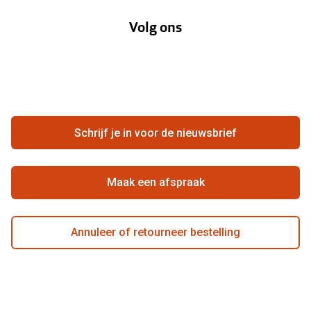
Annuleer of retourneer een bestelling
Lenzenabonnement
Volg ons
Opticiens
Hier de overeenkomst ontbinden
Merken
Vacatures
Meestgestelde vragen
Zakelijk
Contact
Ondernemen bij Pearle
Zorgvergoeding
Schrijf je in voor de nieuwsbrief
Beste winkelketen
Garanties
Actievoorwaarden
Maak een afspraak
Annuleer of retourneer bestelling