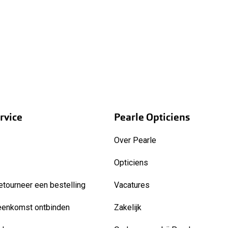
rvice
Pearle Opticiens
Over Pearle
Opticiens
etourneer een bestelling
Vacatures
eenkomst ontbinden
Zakelijk