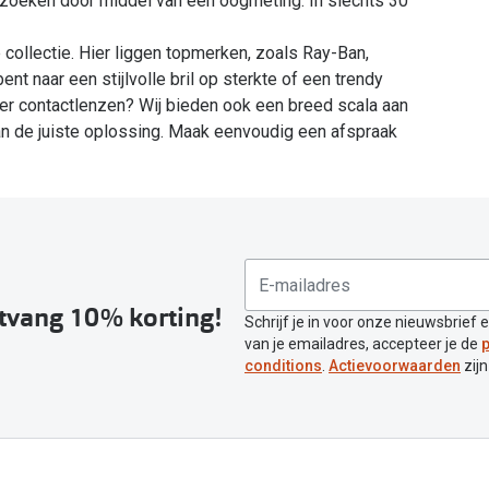
zoeken door middel van een oogmeting. In slechts 30
collectie. Hier liggen topmerken, zoals Ray-Ban,
t naar een stijlvolle bril op sterkte of een trendy
Liever contactlenzen? Wij bieden ook een breed scala aan
van de juiste oplossing. Maak eenvoudig een afspraak
ntvang 10% korting!
Schrijf je in voor onze nieuwsbrief 
van je emailadres, accepteer je de
p
conditions
.
Actievoorwaarden
zijn