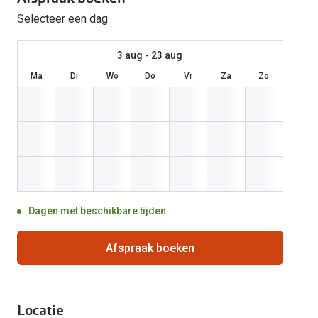
Start gratis met het dragen van lenzen
Selecteer een dag
Kant en klare leesbrillen
Gepolariseerde zonnebril
Gebruiksaanwijzingen
Biofinity
Ray-Ban Icons
Lenzen direct herbestellen
Overzetzonnebril
Pearle: Beste Optiekketen!
Dailies
Complete bril op 
3 aug - 23 aug
Precision1
Nieuwe collectie
Ma
Di
Wo
Do
Vr
Za
Zo
Alle lenzen merk
Dagen met beschikbare tijden
Afspraak boeken
Locatie