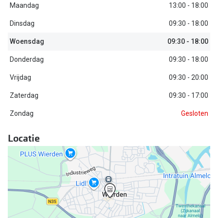
Biofinity
Maandag
13:00 - 18:00
Nieuwe collectie
Dailies
Dinsdag
09:30 - 18:00
Merken
Precision
Woensdag
09:30 - 18:00
Ray-Ban
Donderdag
09:30 - 18:00
Alle lenz
Vrijdag
09:30 - 20:00
DbyD
Online h
Zaterdag
09:30 - 17:00
Michael Kors
Doe de tes
Zondag
Gesloten
Emporio Armani
Contactle
Locatie
Unofficial
Lenzen op
Oakley
Alles over
Ralph Lauren
Burberry
Alle brillen merken