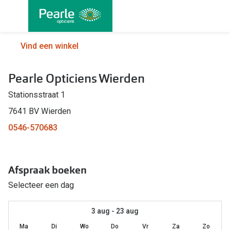
Ga
direct
naar
Alle brillen
Alle cont
Vind een winkel
de
Damesbrillen
Maandlen
inhoud
Pearle Opticiens Wierden
Herenbrillen
Daglenze
Stationsstraat 1
Kinderbrillen
Multifocal
7641 BV Wierden
Lenzen met
Soorten brillen
0546-570683
Kleurlenz
Bril op sterkte
Nachtlenz
Afspraak boeken
Multifocale bril
Harde len
Selecteer een dag
Blauw-violet licht bril
Lenzenvlo
Computerbril
3 aug - 23 aug
Lenzenab
Ma
Di
Wo
Do
Vr
Za
Zo