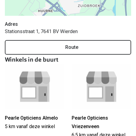
Online hulp & advies
Adres
Online bril kopen in maar 4 stappen
Stationsstraat 1, 7641 BV Wierden
Soorten brillenglazen
Route
Bril online passen
Winkels in de buurt
Brillentrends
Zorgvergoeding brillen
Meekleurende glazen
Nachtbril
Alles over brillen
Pearle Opticiens Almelo
Pearle Opticiens
5 km vanaf deze winkel
Vriezenveen
6.5 km vanaf deze winkel