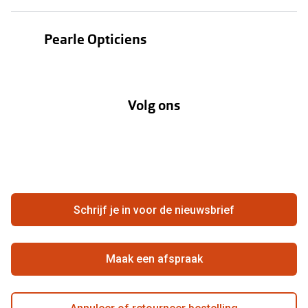
Bestellen
Contactlenzen
Pearle Opticiens
Verzending
Oogmeting
Over Pearle
Annuleer of retourneer een bestelling
Lenzenabonnement
Volg ons
Opticiens
Hier de overeenkomst ontbinden
Merken
Vacatures
Meestgestelde vragen
Zakelijk
Contact
Ondernemen bij Pearle
Zorgvergoeding
Schrijf je in voor de nieuwsbrief
Beste winkelketen
Garanties
Actievoorwaarden
Maak een afspraak