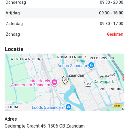
Biofinity
Donderdag
09:30 - 20:00
Nieuwe collectie
Dailies
Vrijdag
09:30 - 18:00
Merken
Zaterdag
09:30 - 17:00
Precision
Zondag
Gesloten
Ray-Ban
Alle lenz
DbyD
Locatie
Online h
Michael Kors
Doe de tes
Emporio Armani
Contactle
Unofficial
Lenzen op
Oakley
Alles over
Ralph Lauren
Burberry
Adres
Gedempte Gracht 45, 1506 CB Zaandam
Alle brillen merken