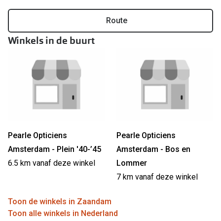
Online hulp & advies
Route
Winkels in de buurt
Online bril kopen in maar 4 stappen
Soorten brillenglazen
Bril online passen
Brillentrends
Zorgvergoeding brillen
Pearle Opticiens
Pearle Opticiens
Meekleurende glazen
Amsterdam - Plein '40-’45
Amsterdam - Bos en
Nachtbril
6.5 km vanaf deze winkel
Lommer
7 km vanaf deze winkel
Alles over brillen
Toon de winkels in Zaandam
Toon alle winkels in Nederland