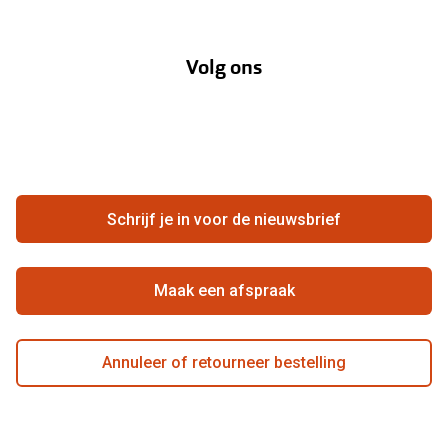
Over Pearle
Annuleer of retourneer een bestelling
Lenzenabonnement
Volg ons
Opticiens
Hier de overeenkomst ontbinden
Merken
Vacatures
Meestgestelde vragen
Zakelijk
Contact
Ondernemen bij Pearle
Zorgvergoeding
Schrijf je in voor de nieuwsbrief
Beste winkelketen
Garanties
Actievoorwaarden
Maak een afspraak
Annuleer of retourneer bestelling