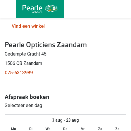
Ga
direct
naar
Alle brillen
Alle cont
Vind een winkel
de
Damesbrillen
Maandlen
inhoud
Pearle Opticiens Zaandam
Herenbrillen
Daglenze
Gedempte Gracht 45
Kinderbrillen
Multifocal
1506 CB Zaandam
Lenzen met
Soorten brillen
075-6313989
Kleurlenz
Bril op sterkte
Nachtlenz
Afspraak boeken
Multifocale bril
Harde len
Selecteer een dag
Blauw-violet licht bril
Lenzenvlo
Computerbril
3 aug - 23 aug
Lenzenab
Ma
Di
Wo
Do
Vr
Za
Zo