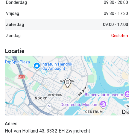
Biofinity
Donderdag
09:30 - 20:00
Nieuwe collectie
Dailies
Vrijdag
09:30 - 17:30
Merken
Zaterdag
09:00 - 17:00
Precision
Zondag
Gesloten
Ray-Ban
Alle lenz
DbyD
Locatie
Online h
Michael Kors
Doe de tes
Emporio Armani
Contactle
Unofficial
Lenzen op
Oakley
Alles over
Ralph Lauren
Burberry
Adres
Hof van Holland 43, 3332 EH Zwijndrecht
Alle brillen merken