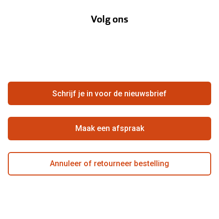
Annuleer of retourneer een bestelling
Lenzenabonnement
Volg ons
Opticiens
Hier de overeenkomst ontbinden
Merken
Vacatures
Meestgestelde vragen
Zakelijk
Contact
Ondernemen bij Pearle
Zorgvergoeding
Schrijf je in voor de nieuwsbrief
Beste winkelketen
Garanties
Actievoorwaarden
Maak een afspraak
Annuleer of retourneer bestelling