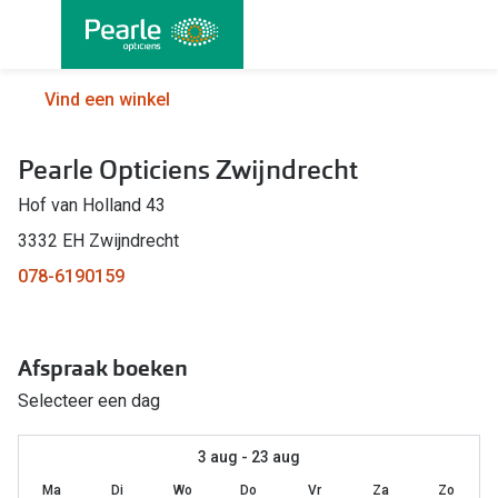
Ga
direct
naar
Alle brillen
Alle cont
Vind een winkel
de
Damesbrillen
Maandlen
inhoud
Pearle Opticiens Zwijndrecht
Herenbrillen
Daglenze
Hof van Holland 43
Kinderbrillen
Multifocal
3332 EH Zwijndrecht
Lenzen met
Soorten brillen
078-6190159
Kleurlenz
Bril op sterkte
Nachtlenz
Afspraak boeken
Multifocale bril
Harde len
Selecteer een dag
Blauw-violet licht bril
Lenzenvlo
Computerbril
3 aug - 23 aug
Lenzenab
Ma
Di
Wo
Do
Vr
Za
Zo