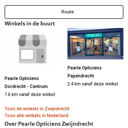
Online hulp & advies
Route
Winkels in de buurt
Online bril kopen in maar 4 stappen
Soorten brillenglazen
Bril online passen
Brillentrends
Pearle Opticiens
Zorgvergoeding brillen
Papendrecht
Pearle Opticiens
Meekleurende glazen
2.4 km vanaf deze winkel
Dordrecht - Centrum
Nachtbril
1.6 km vanaf deze winkel
Alles over brillen
Toon de winkels in Zwijndrecht
Toon alle winkels in Nederland
Over Pearle Opticiens Zwijndrecht