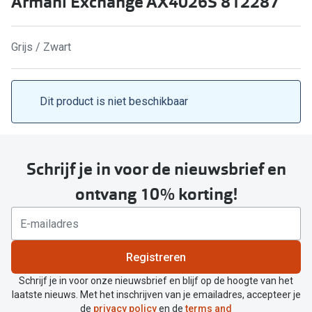
Armani Exchange AX4026S 812287
Kant en klare leesbrillen
Lenzen di
Brilabonnementen
Grijs / Zwart
Acties
Pearle Bril Plan
Pakketkort
Pearle Bril Plan Kids+
Dit product is niet beschikbaar
Lenzenabo
Acties
Start grat
Outlet: tot wel 50% korting!
Schrijf je in voor de nieuwsbrief en
Bekijk all
3 brillen voor de prijs van 1
ontvang 10% korting!
Merken
Tot €100 korting op jouw nieuwe bril
iWear
Bekijk alle brillenacties
Registreren
Air Optix
Uitgelicht
Schrijf je in voor onze nieuwsbrief en blijf op de hoogte van het
Acuvue
laatste nieuws. Met het inschrijven van je emailadres, accepteer je
Complete bril op sterkte: vanaf €30
de
privacy policy
en de
terms and