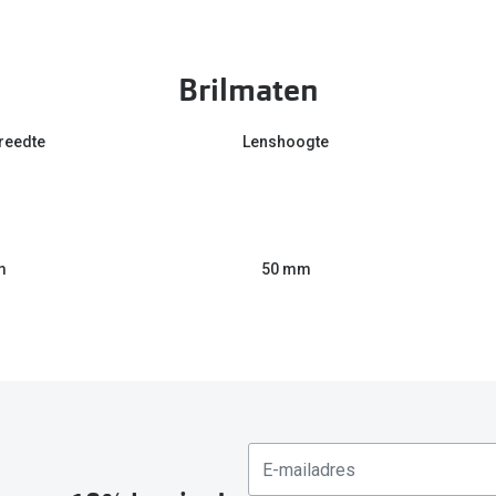
Brilmaten
reedte
Lenshoogte
m
50 mm