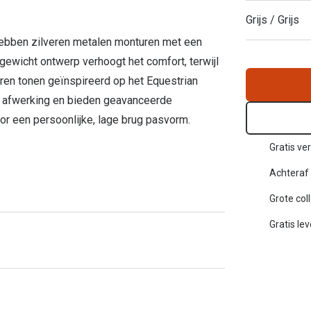
Inloggen mijn account
Grijs / Grijs
 hebben zilveren metalen monturen met een
sterkte: vanaf €30
20-20-2 regel
gewicht ontwerp verhoogt het comfort, terwijl
en tonen geïnspireerd op het Equestrian
en
Blog: meer informatie & tips
e afwerking en bieden geavanceerde
 een persoonlijke, lage brug pasvorm.
Gratis ver
Achteraf 
Grote col
Gratis le