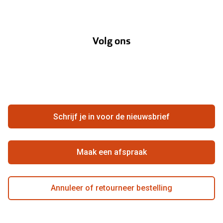
Verzending
Oogmeting
Over Pearle
Annuleer of retourneer een bestelling
Lenzenabonnement
Volg ons
Opticiens
Hier de overeenkomst ontbinden
Merken
Vacatures
Meestgestelde vragen
Zakelijk
Contact
Ondernemen bij Pearle
Zorgvergoeding
Schrijf je in voor de nieuwsbrief
Beste winkelketen
Garanties
Actievoorwaarden
Maak een afspraak
Annuleer of retourneer bestelling