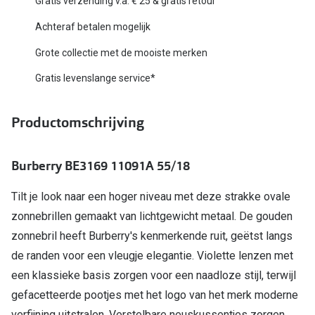
Gratis verzending v.a. € 25 & gratis retour
Biofinity
Nieuwe collectie
Achteraf betalen mogelijk
Dailies
Grote collectie met de mooiste merken
Merken
Precision
Gratis levenslange service*
Ray-Ban
Alle lenz
DbyD
Productomschrijving
Online h
Michael Kors
Doe de tes
Burberry BE3169 11091A 55/18
Emporio Armani
Contactle
Tilt je look naar een hoger niveau met deze strakke ovale
Unofficial
Lenzen op
zonnebrillen gemaakt van lichtgewicht metaal. De gouden
Oakley
zonnebril heeft Burberry's kenmerkende ruit, geëtst langs
Alles over
Ralph Lauren
de randen voor een vleugje elegantie. Violette lenzen met
een klassieke basis zorgen voor een naadloze stijl, terwijl
Burberry
gefacetteerde pootjes met het logo van het merk moderne
Alle brillen merken
verfijning uitstralen. Verstelbare neuskussentjes zorgen