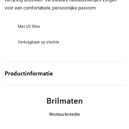
voor een comfortabele, persoonlijke pasvorm.
Online hulp & advies
Online bril kopen in maar 4 stappen
Met UV filter
Soorten brillenglazen
Verkrijgbaar op sterkte
Bril online passen
Brillentrends
Zorgvergoeding brillen
Productinformatie
Meekleurende glazen
Nachtbril
Brilmaten
Alles over brillen
Montuurbreedte