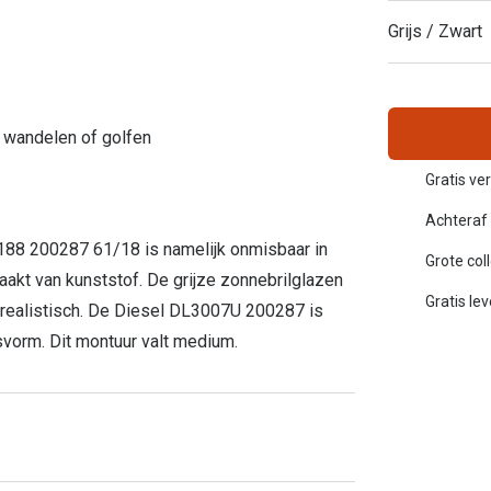
Inloggen mijn account
Grijs / Zwart
sterkte: vanaf €30
20-20-2 regel
en
Blog: meer informatie & tips
n, wandelen of golfen
Gratis ver
Achteraf 
188 200287 61/18 is namelijk onmisbaar in
Grote col
maakt van kunststof. De grijze zonnebrilglazen
Gratis le
 realistisch. De Diesel DL3007U 200287 is
svorm. Dit montuur valt medium.