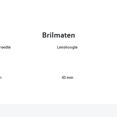
Brilmaten
reedte
Lenshoogte
m
43 mm