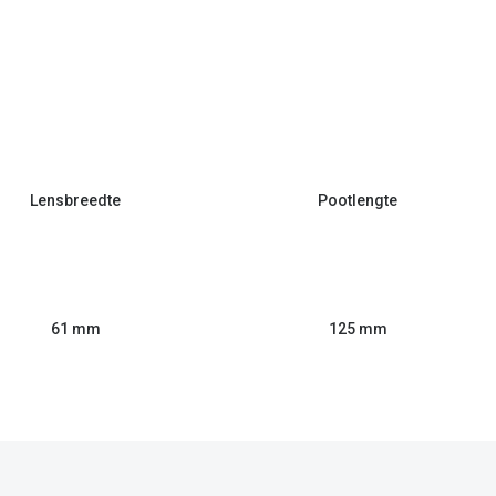
Lensbreedte
Pootlengte
61 mm
125 mm