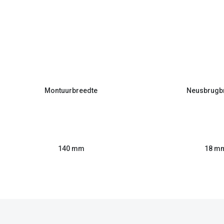
Montuurbreedte
Neusbrugb
140 mm
18 m