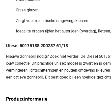
Start gratis met het dragen van lenzen
Kant en klare leesbrillen
Gepolariseerde zonnebril
Gebruiksaanwijzingen
Biofinity
Ray-Ban Icons
Grijze glazen
Lenzen direct herbestellen
Overzetzonnebril
Pearle: Beste Optiekketen!
Dailies
Complete bril op 
Zorgt voor realistische omgevingskleuren
Precision1
Nieuwe collectie
Alle lenzen merk
Ideaal te dragen tijden het autorijden (overdag), fietse
Diesel 60136188 200287 61/18
Nieuwe zonnebril nodig? Zoek niet verder! De Diesel 60136
jouw collectie. Dit prachtige unisex model is zwart en is ge
verminderen lichtschitteringen en houden omgevingskleuren
een cat eye zonnebril. Dit past goed bij een hoekige gezicht
Productinformatie