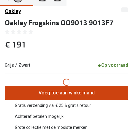
Kant en klare leesbrillen
Oakley
Lenzen di
Brilabonnementen
Oakley Frogskins OO9013 9013F7
Acties
Pearle Bril Plan
Pakketkort
Pearle Bril Plan Kids+
€ 191
Lenzenabo
Acties
Start grat
Grijs / Zwart
Op voorraad
Outlet: tot wel 50% korting!
Bekijk all
3 brillen voor de prijs van 1
Merken
Tot €100 korting op jouw nieuwe bril
Voeg toe aan winkelmand
iWear
Bekijk alle brillenacties
Gratis verzending v.a. € 25 & gratis retour
Air Optix
Uitgelicht
Achteraf betalen mogelijk
Acuvue
Grote collectie met de mooiste merken
Complete bril op sterkte: vanaf €30