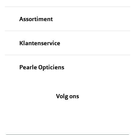
Assortiment
Brillen
Klantenservice
Zonnebrillen
Bestellen
Contactlenzen
Pearle Opticiens
Verzending
Oogmeting
Over Pearle
Annuleer of retourneer een bestelling
Lenzenabonnement
Volg ons
Opticiens
Hier de overeenkomst ontbinden
Merken
Vacatures
Meestgestelde vragen
Zakelijk
Contact