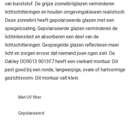
van kunststof. De grijze zonnebrilglazen verminderen
Online hulp & advies
lichtschitteringen en houden omgevingskleuren realistisch.
Deze zonnebril heeft gepolariseerde glazen met een
Online bril kopen in maar 4 stappen
spiegelcoating. Gepolariseerde glazen verminderen de
Soorten brillenglazen
lichtintensiteit en absorberen een deel van de
lichtschitteringen. Gespiegelde glazen reflecteren meer
Bril online passen
licht en zorgen ervoor dat niemand jouw ogen ziet. De
Brillentrends
Oakley OO9013 9013F7 heeft een vierkant montuur. Dit
past goed bij een ronde, langwerpige, ovale of hartvormige
Zorgvergoeding brillen
gezichtsvorm. Dit montuur valt klein.
Meekleurende glazen
Nachtbril
Met UV filter
Alles over brillen
Gepolariseerd