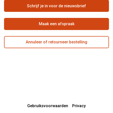
Ondernemen bij Pearle
Zorgvergoeding
Schrijf je in voor de nieuwsbrief
Beste winkelketen
Garanties
Actievoorwaarden
Maak een afspraak
Annuleer of retourneer bestelling
Gebruiksvoorwaarden
Privacy