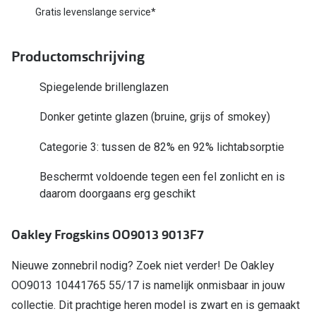
Biofinity
Gratis levenslange service*
Nieuwe collectie
Dailies
Productomschrijving
Merken
Precision
Ray-Ban
Spiegelende brillenglazen
Alle lenz
DbyD
Donker getinte glazen (bruine, grijs of smokey)
Online h
Michael Kors
Categorie 3: tussen de 82% en 92% lichtabsorptie
Doe de tes
Emporio Armani
Beschermt voldoende tegen een fel zonlicht en is
Contactle
daarom doorgaans erg geschikt
Unofficial
Lenzen op
Oakley
Oakley Frogskins OO9013 9013F7
Alles over
Ralph Lauren
Nieuwe zonnebril nodig? Zoek niet verder! De Oakley
Burberry
OO9013 10441765 55/17 is namelijk onmisbaar in jouw
collectie. Dit prachtige heren model is zwart en is gemaakt
Alle brillen merken