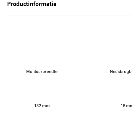
Productinformatie
Montuurbreedte
Neusbrugb
132 mm
18 m