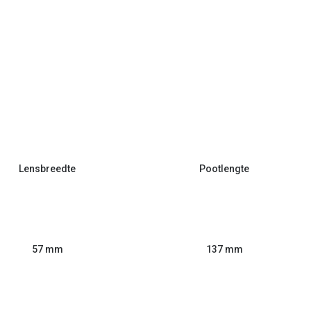
Lensbreedte
Pootlengte
57 mm
137 mm