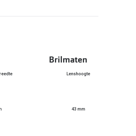
Brilmaten
reedte
Lenshoogte
m
43 mm