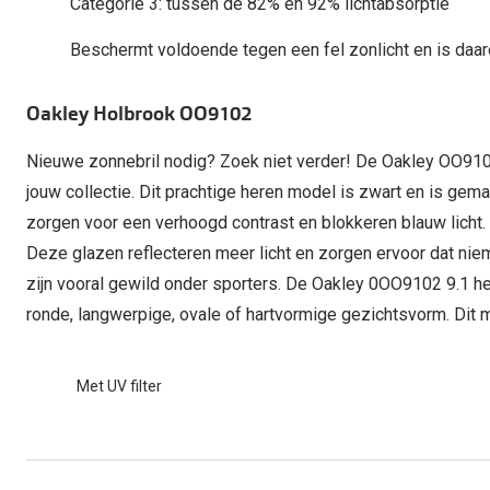
Categorie 3: tussen de 82% en 92% lichtabsorptie
Start gratis met het dragen van lenzen
Kant en klare leesbrillen
Gepolariseerde zonnebril
Gebruiksaanwijzingen
Biofinity
Ray-Ban Icons
Beschermt voldoende tegen een fel zonlicht en is daa
Lenzen direct herbestellen
Overzetzonnebril
Pearle: Beste Optiekketen!
Dailies
Complete bril op 
Precision1
Nieuwe collectie
Oakley Holbrook OO9102
Alle lenzen merk
Nieuwe zonnebril nodig? Zoek niet verder! De Oakley OO91
jouw collectie. Dit prachtige heren model is zwart en is gem
zorgen voor een verhoogd contrast en blokkeren blauw licht
Deze glazen reflecteren meer licht en zorgen ervoor dat nie
zijn vooral gewild onder sporters. De Oakley 0OO9102 9.1 hee
ronde, langwerpige, ovale of hartvormige gezichtsvorm. Dit mo
Met UV filter