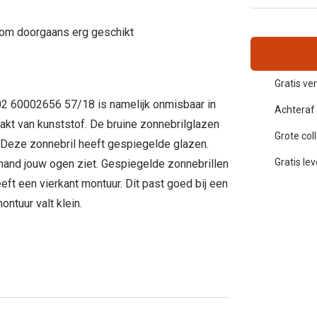
Inloggen mijn account
rom doorgaans erg geschikt
sterkte: vanaf €30
20-20-2 regel
en
Blog: meer informatie & tips
Gratis ver
02 60002656 57/18 is namelijk onmisbaar in
Achteraf 
aakt van kunststof. De bruine zonnebrilglazen
Grote col
. Deze zonnebril heeft gespiegelde glazen.
Gratis le
mand jouw ogen ziet. Gespiegelde zonnebrillen
ft een vierkant montuur. Dit past goed bij een
ntuur valt klein.