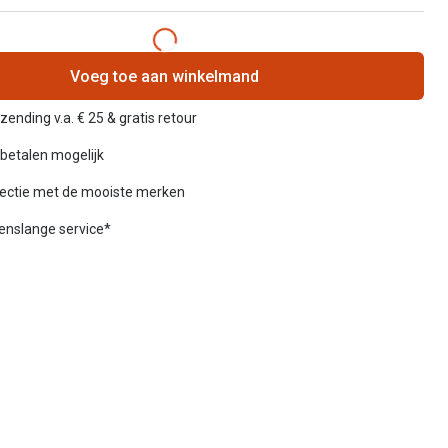
Voeg toe aan winkelmand
zending v.a. € 25 & gratis retour
betalen mogelijk
lectie met de mooiste merken
venslange service*