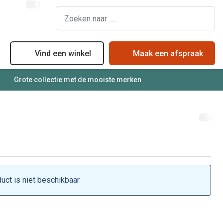
Vind een winkel
Maak een afspraak
Grote collectie met de mooiste merken
assen
Online bril kopen in maar 4 stappen
Soorten zonnebrillenglazen
Soorten brillenglazen
Zonnebril online passen
Bril online passen
Zonnebrillentrends
Brillentrends
Meekleurende glazen
Zorgvergoeding brillen
Alles over zonnebrillen
Meekleurende glazen
duct is niet beschikbaar
Nachtbril
Alles over brillen