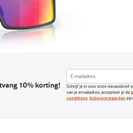
Inloggen mijn account
sterkte: vanaf €30
20-20-2 regel
en
Blog: meer informatie & tips
ntvang 10% korting!
Schrijf je in voor onze nieuwsbrief 
van je emailadres, accepteer je de
p
conditions
.
Actievoorwaarden
zijn