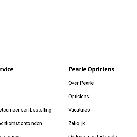
rvice
Pearle Opticiens
Over Pearle
Opticiens
etourneer een bestelling
Vacatures
eenkomst ontbinden
Zakelijk
de vragen
Ondernemen bij Pearle