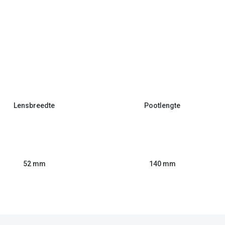
Lensbreedte
Pootlengte
52 mm
140 mm