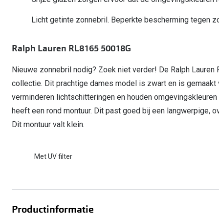
Start gratis met het dragen van lenzen
Kant en klare leesbrillen
Gepolariseerde zonnebril
Gebruiksaanwijzingen
Biofinity
Ray-Ban Icons
Licht getinte zonnebril. Beperkte bescherming tegen zo
Lenzen direct herbestellen
Overzetzonnebril
Pearle: Beste Optiekketen!
Dailies
Complete bril op 
Precision1
Nieuwe collectie
Ralph Lauren RL8165 50018G
Alle lenzen merk
Nieuwe zonnebril nodig? Zoek niet verder! De Ralph Lauren
collectie. Dit prachtige dames model is zwart en is gemaakt 
verminderen lichtschitteringen en houden omgevingskleuren
heeft een rond montuur. Dit past goed bij een langwerpige, o
Dit montuur valt klein.
Met UV filter
Productinformatie