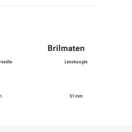
Brilmaten
reedte
Lenshoogte
m
51 mm