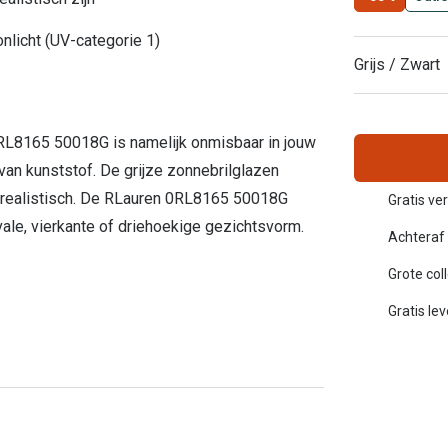
Inloggen mijn account
nlicht (UV-categorie 1)
sterkte: vanaf €30
Grijs / Zwart
20-20-2 regel
en
Blog: meer informatie & tips
 RL8165 50018G is namelijk onmisbaar in jouw
van kunststof. De grijze zonnebrilglazen
 realistisch. De RLauren 0RL8165 50018G
Gratis ver
vale, vierkante of driehoekige gezichtsvorm.
Achteraf 
Grote col
Gratis le