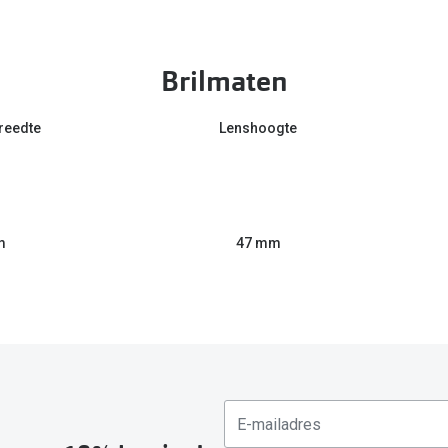
Brilmaten
reedte
Lenshoogte
m
47 mm