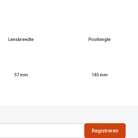
Lensbreedte
Pootlengte
57 mm
145 mm
Registreren