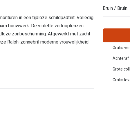
Inloggen mijn account
Bruin / Bruin
monturen in een tijdloze schildpadtint. Volledig
sterkte: vanaf €30
20-20-2 regel
zaam bouwwerk. De violette verlooplenzen
naadloze zonbescherming. Afgewerkt met zacht
en
Blog: meer informatie & tips
deze Ralph-zonnebril moderne vrouwelijkheid
Gratis ver
Achteraf 
Grote col
Gratis le