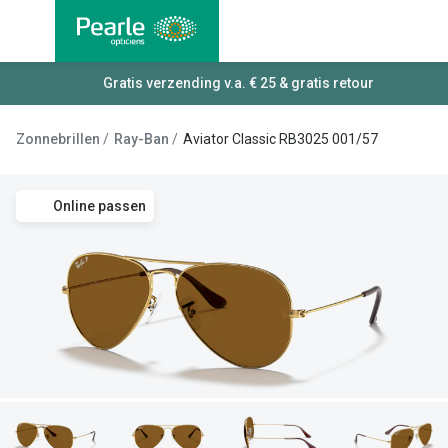
Ga
direct
naar
Alle brillen
Gratis verzending v.a. € 25 & gratis retour
Alle cont
de
Damesbrillen
Maandlen
inhoud
Zonnebrillen
Ray-Ban
Aviator Classic RB3025 001/57
Herenbrillen
Daglenze
Kinderbrillen
Multifocal
Online passen
Lenzen met
Soorten brillen
Kleurlenz
Bril op sterkte
Nachtlenz
Multifocale bril
Harde len
Blauw-violet licht bril
Lenzenvlo
Computerbril
Lenzenab