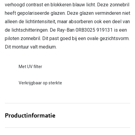
verhoogd contrast en blokkeren blauw licht. Deze zonnebril
Online hulp & advies
heeft gepolariseerde glazen. Deze glazen verminderen niet
alleen de lichtintensiteit, maar absorberen ook een deel van
Online bril kopen in maar 4 stappen
de lichtschitteringen. De Ray-Ban 0RB3025 919131 is een
Soorten brillenglazen
piloten zonnebril. Dit past goed bij een ovale gezichtsvorm.
Dit montuur valt medium.
Bril online passen
Brillentrends
Met UV filter
Zorgvergoeding brillen
Verkrijgbaar op sterkte
Meekleurende glazen
Nachtbril
Alles over brillen
Productinformatie