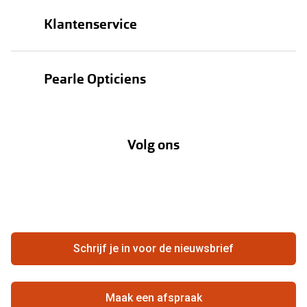
Brillen
Klantenservice
Zonnebrillen
Bestellen
Contactlenzen
Pearle Opticiens
Verzending
Oogmeting
Over Pearle
Annuleer of retourneer een bestelling
Lenzenabonnement
Volg ons
Opticiens
Hier de overeenkomst ontbinden
Merken
Vacatures
Meestgestelde vragen
Zakelijk
Contact
Ondernemen bij Pearle
Zorgvergoeding
Schrijf je in voor de nieuwsbrief
Beste winkelketen
Garanties
Actievoorwaarden
Maak een afspraak