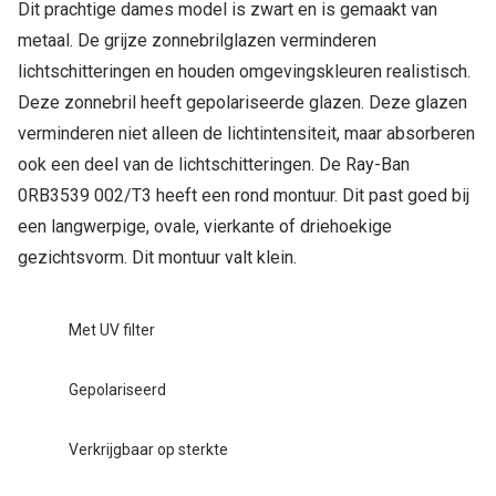
Dit prachtige dames model is zwart en is gemaakt van
metaal. De grijze zonnebrilglazen verminderen
Online hulp & advies
lichtschitteringen en houden omgevingskleuren realistisch.
Online bril kopen in maar 4 stappen
Deze zonnebril heeft gepolariseerde glazen. Deze glazen
verminderen niet alleen de lichtintensiteit, maar absorberen
Soorten brillenglazen
ook een deel van de lichtschitteringen. De Ray-Ban
Bril online passen
0RB3539 002/T3 heeft een rond montuur. Dit past goed bij
Brillentrends
een langwerpige, ovale, vierkante of driehoekige
gezichtsvorm. Dit montuur valt klein.
Zorgvergoeding brillen
Meekleurende glazen
Met UV filter
Nachtbril
Gepolariseerd
Alles over brillen
Verkrijgbaar op sterkte