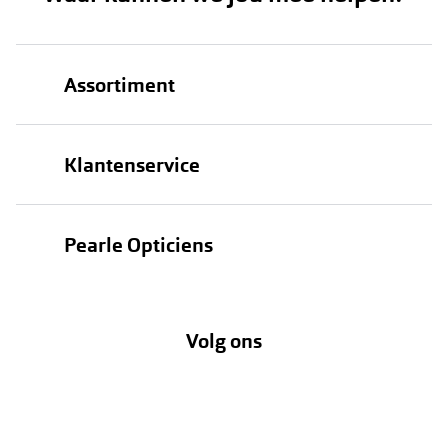
Assortiment
Brillen
Klantenservice
Zonnebrillen
Bestellen
Contactlenzen
Pearle Opticiens
Verzending
Oogmeting
Over Pearle
Annuleer of retourneer een bestelling
Lenzenabonnement
Volg ons
Opticiens
Hier de overeenkomst ontbinden
Merken
Vacatures
Meestgestelde vragen
Zakelijk
Contact