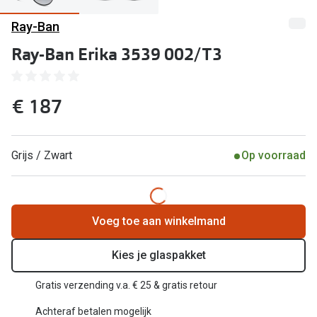
Kant en klare leesbrillen
Ray-Ban
Lenzen di
Brilabonnementen
Ray-Ban Erika 3539 002/T3
Acties
Pearle Bril Plan
Pakketkort
Pearle Bril Plan Kids+
€ 187
Lenzenabo
Acties
Start grat
Grijs / Zwart
Op voorraad
Outlet: tot wel 50% korting!
Bekijk all
3 brillen voor de prijs van 1
Merken
Tot €100 korting op jouw nieuwe bril
Voeg toe aan winkelmand
iWear
Bekijk alle brillenacties
Kies je glaspakket
Air Optix
Uitgelicht
Gratis verzending v.a. € 25 & gratis retour
Acuvue
Complete bril op sterkte: vanaf €30
Achteraf betalen mogelijk