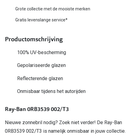
Biofinity
Nieuwe collectie
Grote collectie met de mooiste merken
Dailies
Gratis levenslange service*
Merken
Precision
Ray-Ban
Productomschrijving
Alle lenz
DbyD
100% UV-bescherming
Online h
Michael Kors
Gepolariseerde glazen
Doe de tes
Emporio Armani
Reflecterende glazen
Contactle
Unofficial
Lenzen op
Onmisbaar tijdens het autorijden
Oakley
Alles over
Ray-Ban 0RB3539 002/T3
Ralph Lauren
Burberry
Nieuwe zonnebril nodig? Zoek niet verder! De Ray-Ban
0RB3539 002/T3 is namelijk onmisbaar in jouw collectie.
Alle brillen merken