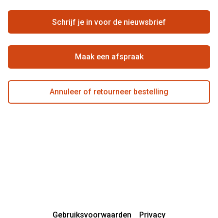
Ondernemen bij Pearle
Zorgvergoeding
Schrijf je in voor de nieuwsbrief
Beste winkelketen
Garanties
Actievoorwaarden
Maak een afspraak
Annuleer of retourneer bestelling
Gebruiksvoorwaarden
Privacy