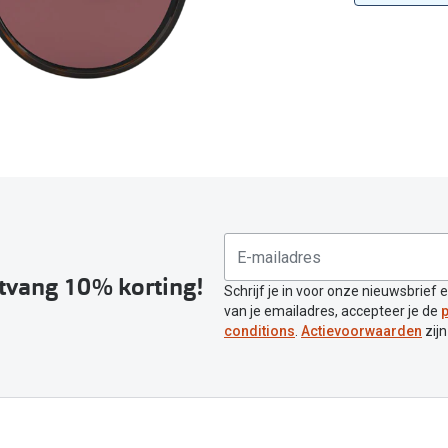
Inloggen mijn account
sterkte: vanaf €30
20-20-2 regel
en
Blog: meer informatie & tips
ntvang 10% korting!
Schrijf je in voor onze nieuwsbrief 
van je emailadres, accepteer je de
p
conditions
.
Actievoorwaarden
zijn