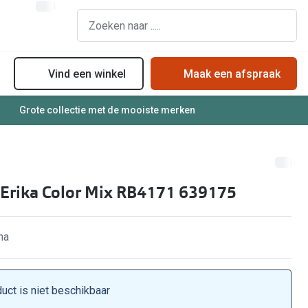
Vind een winkel
Maak een afspraak
Grote collectie met de mooiste merken
assen
Online bril kopen in maar 4 stappen
Soorten zonnebrillenglazen
Soorten brillenglazen
Zonnebril online passen
Bril online passen
Zonnebrillentrends
 Erika Color Mix RB4171 639175
Brillentrends
Meekleurende glazen
Zorgvergoeding brillen
Alles over zonnebrillen
na
Meekleurende glazen
Nachtbril
Alles over brillen
duct is niet beschikbaar