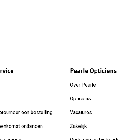
rvice
Pearle Opticiens
Over Pearle
Opticiens
etourneer een bestelling
Vacatures
eenkomst ontbinden
Zakelijk
de vragen
Ondernemen bij Pearle