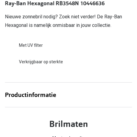
Ray-Ban Hexagonal RB3548N 10446636
Online hulp & advies
Nieuwe zonnebril nodig? Zoek niet verder! De Ray-Ban
Hexagonal is namelijk onmisbaar in jouw collectie.
Online bril kopen in maar 4 stappen
Soorten brillenglazen
Met UV filter
Bril online passen
Verkrijgbaar op sterkte
Brillentrends
Zorgvergoeding brillen
Meekleurende glazen
Productinformatie
Nachtbril
Alles over brillen
Brilmaten