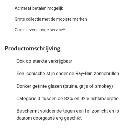
Biofinity
Nieuwe collectie
Achteraf betalen mogelijk
Dailies
Grote collectie met de mooiste merken
Merken
Precision
Gratis levenslange service*
Ray-Ban
Alle lenz
Productomschrijving
DbyD
Online h
Michael Kors
Ook op sterkte verkrijgbaar
Doe de tes
Emporio Armani
Een iconische stijn onder de Ray-Ban zonnebrillen
Contactle
Unofficial
Donker getinte glazen (bruine, grijs of smokey)
Lenzen op
Oakley
Categorie 3: tussen de 82% en 92% lichtabsorptie
Alles over
Ralph Lauren
Beschermt voldoende tegen een fel zonlicht en is
Burberry
daarom doorgaans erg geschikt
Alle brillen merken