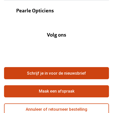
Bestellen
Contactlenzen
Pearle Opticiens
Verzending
Oogmeting
Over Pearle
Annuleer of retourneer een bestelling
Lenzenabonnement
Volg ons
Opticiens
Hier de overeenkomst ontbinden
Merken
Vacatures
Meestgestelde vragen
Zakelijk
Contact
Ondernemen bij Pearle
Zorgvergoeding
Schrijf je in voor de nieuwsbrief
Beste winkelketen
Garanties
Actievoorwaarden
Maak een afspraak
Annuleer of retourneer bestelling