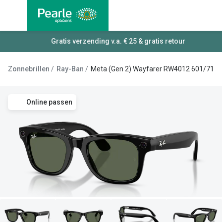
Ga
direct
naar
Alle brillen
Gratis verzending v.a. € 25 & gratis retour
Alle cont
de
Damesbrillen
Maandlen
inhoud
Zonnebrillen
Ray-Ban
Meta (Gen 2) Wayfarer RW4012 601/71
Herenbrillen
Daglenze
Kinderbrillen
Multifocal
Online passen
Lenzen met
Soorten brillen
Kleurlenz
Bril op sterkte
Nachtlenz
Multifocale bril
Harde len
Blauw-violet licht bril
Lenzenvlo
Computerbril
Lenzenab