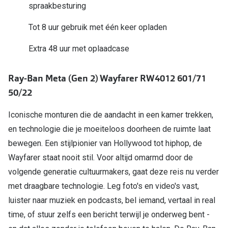
spraakbesturing
Online hulp & advies
Tot 8 uur gebruik met één keer opladen
Online bril kopen in maar 4 stappen
Extra 48 uur met oplaadcase
Soorten brillenglazen
Ray-Ban Meta (Gen 2) Wayfarer RW4012 601/71
Bril online passen
50/22
Brillentrends
Iconische monturen die de aandacht in een kamer trekken,
Zorgvergoeding brillen
en technologie die je moeiteloos doorheen de ruimte laat
bewegen. Een stijlpionier van Hollywood tot hiphop, de
Meekleurende glazen
Wayfarer staat nooit stil. Voor altijd omarmd door de
Nachtbril
volgende generatie cultuurmakers, gaat deze reis nu verder
Alles over brillen
met draagbare technologie. Leg foto's en video's vast,
luister naar muziek en podcasts, bel iemand, vertaal in real
time, of stuur zelfs een bericht terwijl je onderweg bent -