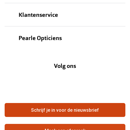
Brillen
Klantenservice
Zonnebrillen
Bestellen
Contactlenzen
Pearle Opticiens
Verzending
Oogmeting
Over Pearle
Annuleer of retourneer een bestelling
Lenzenabonnement
Volg ons
Opticiens
Hier de overeenkomst ontbinden
Merken
Vacatures
Meestgestelde vragen
Zakelijk
Contact
Ondernemen bij Pearle
Zorgvergoeding
Schrijf je in voor de nieuwsbrief
Beste winkelketen
Garanties