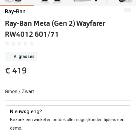
Kant en klare leesbrillen
Ray-Ban
Lenzen di
Brilabonnementen
Ray-Ban Meta (Gen 2) Wayfarer
Acties
Pearle Bril Plan
RW4012 601/71
Pakketkort
Pearle Bril Plan Kids+
Lenzenabo
Acties
AI glasses
Start grat
€ 419
Outlet: tot wel 50% korting!
Bekijk all
3 brillen voor de prijs van 1
Merken
Groen / Zwart
Tot €100 korting op jouw nieuwe bril
iWear
Bekijk alle brillenacties
Nieuwsgierig?
Air Optix
Uitgelicht
Bezoek een winkel en ontdek alle mogelijkheden tijdens een
Acuvue
demo.
Complete bril op sterkte: vanaf €30