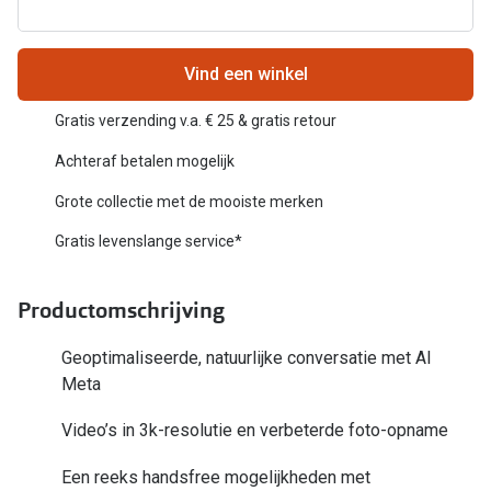
Biofinity
Nieuwe collectie
Dailies
Vind een winkel
Merken
Precision
Gratis verzending v.a. € 25 & gratis retour
Ray-Ban
Alle lenz
Achteraf betalen mogelijk
DbyD
Online h
Grote collectie met de mooiste merken
Michael Kors
Doe de tes
Gratis levenslange service*
Emporio Armani
Contactle
Productomschrijving
Unofficial
Lenzen op
Oakley
Geoptimaliseerde, natuurlijke conversatie met AI
Alles over
Meta
Ralph Lauren
Video’s in 3k-resolutie en verbeterde foto-opname
Burberry
Een reeks handsfree mogelijkheden met
Alle brillen merken