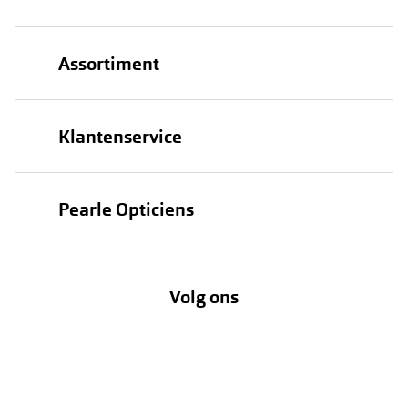
Assortiment
Brillen
Klantenservice
Zonnebrillen
Bestellen
Contactlenzen
Pearle Opticiens
Verzending
Oogmeting
Over Pearle
Annuleer of retourneer een bestelling
Lenzenabonnement
Volg ons
Opticiens
Hier de overeenkomst ontbinden
Merken
Vacatures
Meestgestelde vragen
Zakelijk
Contact