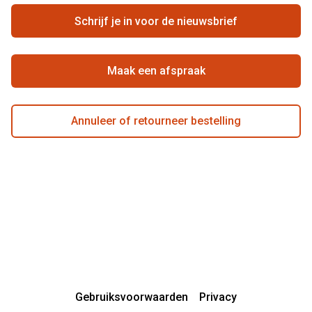
Ondernemen bij Pearle
Zorgvergoeding
Schrijf je in voor de nieuwsbrief
Beste winkelketen
Garanties
Actievoorwaarden
Maak een afspraak
Annuleer of retourneer bestelling
Gebruiksvoorwaarden
Privacy