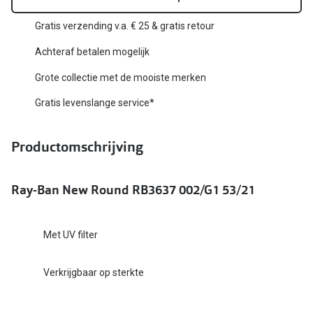
Biofinity
Nieuwe collectie
Gratis verzending v.a. € 25 & gratis retour
Dailies
Achteraf betalen mogelijk
Merken
Precision
Grote collectie met de mooiste merken
Ray-Ban
Alle lenz
Gratis levenslange service*
DbyD
Online h
Michael Kors
Productomschrijving
Doe de tes
Emporio Armani
Contactle
Ray-Ban New Round RB3637 002/G1 53/21
Unofficial
Lenzen op
Oakley
Alles over
Met UV filter
Ralph Lauren
Verkrijgbaar op sterkte
Burberry
Alle brillen merken