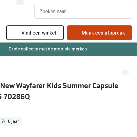
Vind een winkel
Maak een afspraak
Grote collectie met de mooiste merken
assen
Online bril kopen in maar 4 stappen
Soorten zonnebrillenglazen
Soorten brillenglazen
Zonnebril online passen
Bril online passen
Zonnebrillentrends
 New Wayfarer Kids Summer Capsule
Brillentrends
Meekleurende glazen
S 70286Q
Zorgvergoeding brillen
Alles over zonnebrillen
Meekleurende glazen
Nachtbril
 7-10 jaar
Alles over brillen