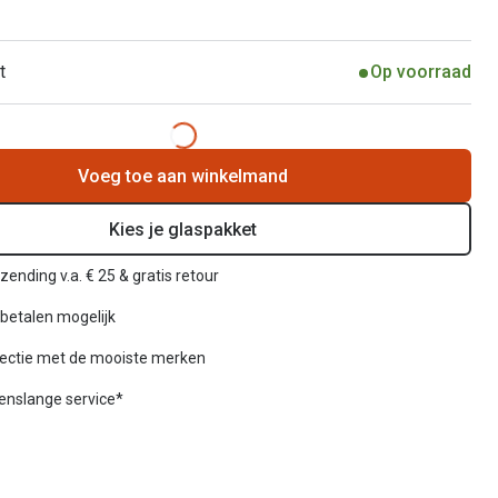
t
Op voorraad
Voeg toe aan winkelmand
Kies je glaspakket
zending v.a. € 25 & gratis retour
betalen mogelijk
lectie met de mooiste merken
venslange service*