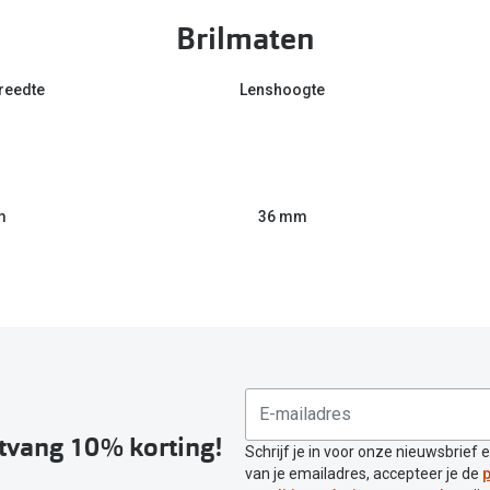
Brilmaten
reedte
Lenshoogte
m
36 mm
ntvang 10% korting!
Schrijf je in voor onze nieuwsbrief 
van je emailadres, accepteer je de
p