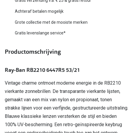
Gratis verzending v.a. € 25 & gratis retour
Biofinity
Nieuwe collectie
Achteraf betalen mogelijk
Dailies
Grote collectie met de mooiste merken
Merken
Precision
Gratis levenslange service*
Ray-Ban
Alle lenz
DbyD
Productomschrijving
Online h
Michael Kors
Doe de tes
Ray-Ban RB2210 6447R5 53/21
Emporio Armani
Contactle
Vintage charme ontmoet moderne energie in de RB2210
Unofficial
Lenzen op
vierkante zonnebrillen. De transparante vierkante lijsten,
Oakley
gemaakt van een mix van nylon en propionaat, tonen
Alles over
Ralph Lauren
strakke lijnen voor een verfijnde, gestructureerde uitstraling.
Blauwe klassieke lenzen versterken de stijl en bieden
Burberry
100% UV-bescherming. Een retro-geïnspireerde keybrug
Alle brillen merken
voegt een onderscheidende touch toe aan het ontwerp.