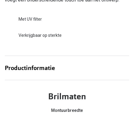
Online hulp & advies
Met UV filter
Online bril kopen in maar 4 stappen
Verkrijgbaar op sterkte
Soorten brillenglazen
Bril online passen
Brillentrends
Productinformatie
Zorgvergoeding brillen
Meekleurende glazen
Brilmaten
Nachtbril
Alles over brillen
Montuurbreedte