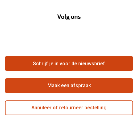
Over Pearle
Annuleer of retourneer een bestelling
Lenzenabonnement
Volg ons
Opticiens
Hier de overeenkomst ontbinden
Merken
Vacatures
Meestgestelde vragen
Zakelijk
Contact
Ondernemen bij Pearle
Zorgvergoeding
Schrijf je in voor de nieuwsbrief
Beste winkelketen
Garanties
Actievoorwaarden
Maak een afspraak
Annuleer of retourneer bestelling