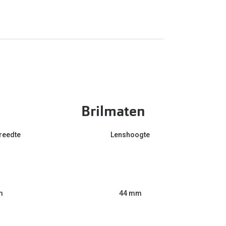
Brilmaten
reedte
Lenshoogte
m
44 mm