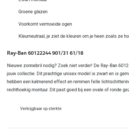
Start gratis met het dragen van lenzen
Kant en klare leesbrillen
Gepolariseerde zonnebril
Gebruiksaanwijzingen
Biofinity
Ray-Ban Icons
Groene glazen
Lenzen direct herbestellen
Overzetzonnebril
Pearle: Beste Optiekketen!
Dailies
Complete bril op 
Voorkomt vermoeide ogen
Precision1
Nieuwe collectie
Alle lenzen merk
Kleurneutraal, je ziet de kleuren om je heen zoals ze ho
Ray-Ban 60122244 901/31 61/18
Nieuwe zonnebril nodig? Zoek niet verder! De Ray-Ban 6012
jouw collectie. Dit prachtige unisex model is zwart en is ge
hebben een kalmerend effect en remmen felle lichtschitter
rechthoekig montuur. Dit past goed bij een ovale of ronde ge
Verkrijgbaar op sterkte