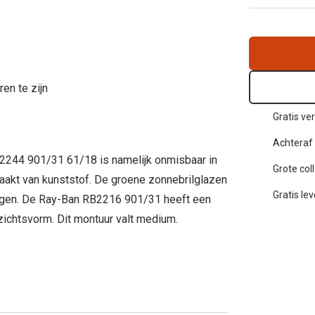
Inloggen mijn account
sterkte: vanaf €30
20-20-2 regel
en
Blog: meer informatie & tips
ren te zijn
Gratis ver
Achteraf 
2244 901/31 61/18 is namelijk onmisbaar in
Grote col
maakt van kunststof. De groene zonnebrilglazen
Gratis le
ingen. De Ray-Ban RB2216 901/31 heeft een
zichtsvorm. Dit montuur valt medium.