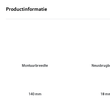
Productinformatie
Montuurbreedte
Neusbrugb
140 mm
18 m