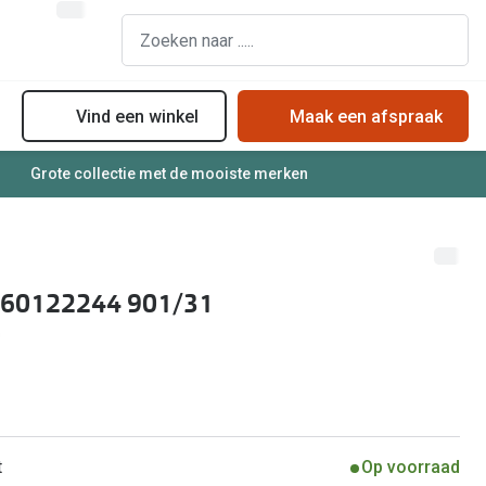
Vind een winkel
Maak een afspraak
Grote collectie met de mooiste merken
assen
Online bril kopen in maar 4 stappen
Soorten zonnebrillenglazen
Soorten brillenglazen
Zonnebril online passen
Bril online passen
Zonnebrillentrends
 60122244 901/31
Brillentrends
Meekleurende glazen
Zorgvergoeding brillen
Alles over zonnebrillen
Meekleurende glazen
Nachtbril
Alles over brillen
t
Op voorraad