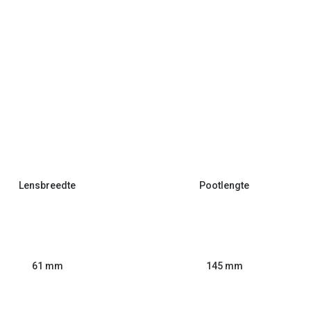
Lensbreedte
Pootlengte
61 mm
145 mm