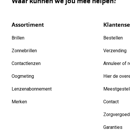
Waar kunnen we jou mee helpen?
Assortiment
Klantense
Brillen
Bestellen
Zonnebrillen
Verzending
Contactlenzen
Annuleer of r
Oogmeting
Hier de over
Lenzenabonnement
Meestgestel
Merken
Contact
Zorgvergoed
Garanties