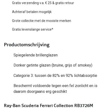
Biofinity
Gratis verzending v.a. € 25 & gratis retour
Nieuwe collectie
Dailies
Achteraf betalen mogelijk
Merken
Precision
Grote collectie met de mooiste merken
Ray-Ban
Gratis levenslange service*
Alle lenz
DbyD
Online h
Productomschrijving
Michael Kors
Doe de tes
Spiegelende brillenglazen
Emporio Armani
Contactle
Donker getinte glazen (bruine, grijs of smokey)
Unofficial
Lenzen op
Categorie 3: tussen de 82% en 92% lichtabsorptie
Oakley
Alles over
Beschermt voldoende tegen een fel zonlicht en is
Ralph Lauren
daarom doorgaans erg geschikt
Burberry
Ray-Ban Scuderia Ferrari Collection RB3726M
Alle brillen merken