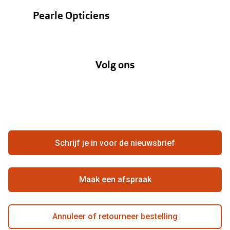
Bestellen
Contactlenzen
Pearle Opticiens
Verzending
Oogmeting
Over Pearle
Annuleer of retourneer een bestelling
Lenzenabonnement
Volg ons
Opticiens
Hier de overeenkomst ontbinden
Merken
Vacatures
Meestgestelde vragen
Zakelijk
Contact
Ondernemen bij Pearle
Zorgvergoeding
Schrijf je in voor de nieuwsbrief
Beste winkelketen
Garanties
Actievoorwaarden
Maak een afspraak
Annuleer of retourneer bestelling