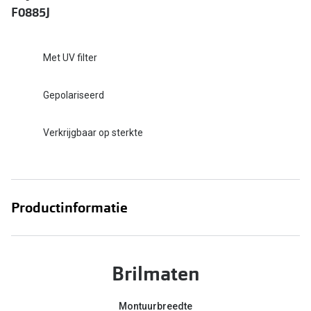
F0885J
Online hulp & advies
Met UV filter
Online bril kopen in maar 4 stappen
Soorten brillenglazen
Gepolariseerd
Bril online passen
Verkrijgbaar op sterkte
Brillentrends
Zorgvergoeding brillen
Meekleurende glazen
Productinformatie
Nachtbril
Alles over brillen
Brilmaten
Montuurbreedte