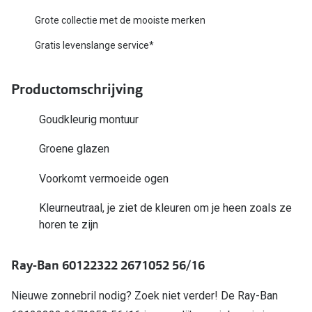
Biofinity
Nieuwe collectie
Grote collectie met de mooiste merken
Dailies
Gratis levenslange service*
Merken
Precision
Ray-Ban
Productomschrijving
Alle lenz
DbyD
Goudkleurig montuur
Online h
Michael Kors
Groene glazen
Doe de tes
Emporio Armani
Voorkomt vermoeide ogen
Contactle
Unofficial
Lenzen op
Kleurneutraal, je ziet de kleuren om je heen zoals ze
Oakley
horen te zijn
Alles over
Ralph Lauren
Ray-Ban 60122322 2671052 56/16
Burberry
Nieuwe zonnebril nodig? Zoek niet verder! De Ray-Ban
Alle brillen merken