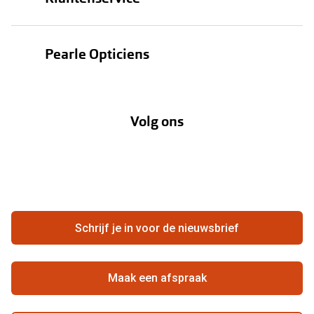
Zonnebrillen
Bestellen
Contactlenzen
Pearle Opticiens
Verzending
Oogmeting
Over Pearle
Annuleer of retourneer een bestelling
Lenzenabonnement
Volg ons
Opticiens
Hier de overeenkomst ontbinden
Merken
Vacatures
Meestgestelde vragen
Zakelijk
Contact
Ondernemen bij Pearle
Zorgvergoeding
Schrijf je in voor de nieuwsbrief
Beste winkelketen
Garanties
Actievoorwaarden
Maak een afspraak