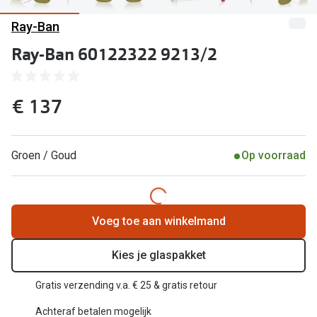
Kant en klare leesbrillen
Ray-Ban
Lenzen di
Brilabonnementen
Ray-Ban 60122322 9213/2
Acties
Pearle Bril Plan
Pakketkort
Pearle Bril Plan Kids+
€ 137
Lenzenabo
Acties
Start grat
Groen / Goud
Op voorraad
Outlet: tot wel 50% korting!
Bekijk all
3 brillen voor de prijs van 1
Merken
Tot €100 korting op jouw nieuwe bril
Voeg toe aan winkelmand
iWear
Bekijk alle brillenacties
Kies je glaspakket
Air Optix
Uitgelicht
Gratis verzending v.a. € 25 & gratis retour
Acuvue
Complete bril op sterkte: vanaf €30
Achteraf betalen mogelijk