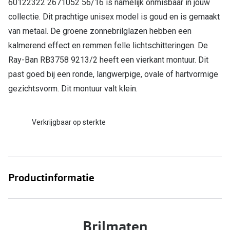
60122322 2671052 56/16 is namelijk onmisbaar in jouw
collectie. Dit prachtige unisex model is goud en is gemaakt
Online hulp & advies
van metaal. De groene zonnebrilglazen hebben een
Online bril kopen in maar 4 stappen
kalmerend effect en remmen felle lichtschitteringen. De
Ray-Ban RB3758 9213/2 heeft een vierkant montuur. Dit
Soorten brillenglazen
past goed bij een ronde, langwerpige, ovale of hartvormige
Bril online passen
gezichtsvorm. Dit montuur valt klein.
Brillentrends
Verkrijgbaar op sterkte
Zorgvergoeding brillen
Meekleurende glazen
Nachtbril
Productinformatie
Alles over brillen
Brilmaten