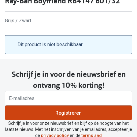
Ray-Ban Boyfriend RB4147 601/32
Kant en klare leesbrillen
Lenzen di
Brilabonnementen
Grijs / Zwart
Acties
Pearle Bril Plan
Pakketkort
Pearle Bril Plan Kids+
Dit product is niet beschikbaar
Lenzenabo
Acties
Start grat
Outlet: tot wel 50% korting!
Schrijf je in voor de nieuwsbrief en
Bekijk all
3 brillen voor de prijs van 1
ontvang 10% korting!
Merken
Tot €100 korting op jouw nieuwe bril
iWear
Bekijk alle brillenacties
Registreren
Air Optix
Uitgelicht
Schrijf je in voor onze nieuwsbrief en blijf op de hoogte van het
Acuvue
laatste nieuws. Met het inschrijven van je emailadres, accepteer je
Complete bril op sterkte: vanaf €30
de
privacy policy
en de
terms and