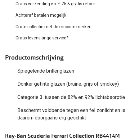
Biofinity
Gratis verzending v.a. € 25 & gratis retour
Nieuwe collectie
Dailies
Achteraf betalen mogelijk
Merken
Precision
Grote collectie met de mooiste merken
Ray-Ban
Gratis levenslange service*
Alle lenz
DbyD
Online h
Productomschrijving
Michael Kors
Doe de tes
Spiegelende brillenglazen
Emporio Armani
Contactle
Donker getinte glazen (bruine, grijs of smokey)
Unofficial
Lenzen op
Categorie 3: tussen de 82% en 92% lichtabsorptie
Oakley
Alles over
Beschermt voldoende tegen een fel zonlicht en is
Ralph Lauren
daarom doorgaans erg geschikt
Burberry
Ray-Ban Scuderia Ferrari Collection RB4414M
Alle brillen merken