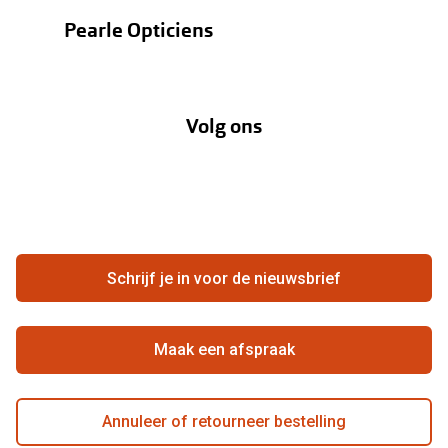
Bestellen
Contactlenzen
Pearle Opticiens
Verzending
Oogmeting
Over Pearle
Annuleer of retourneer een bestelling
Lenzenabonnement
Volg ons
Opticiens
Hier de overeenkomst ontbinden
Merken
Vacatures
Meestgestelde vragen
Zakelijk
Contact
Ondernemen bij Pearle
Zorgvergoeding
Schrijf je in voor de nieuwsbrief
Beste winkelketen
Garanties
Actievoorwaarden
Maak een afspraak
Annuleer of retourneer bestelling