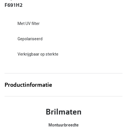
F691H2
Online hulp & advies
Met UV filter
Online bril kopen in maar 4 stappen
Soorten brillenglazen
Gepolariseerd
Bril online passen
Verkrijgbaar op sterkte
Brillentrends
Zorgvergoeding brillen
Meekleurende glazen
Productinformatie
Nachtbril
Alles over brillen
Brilmaten
Montuurbreedte