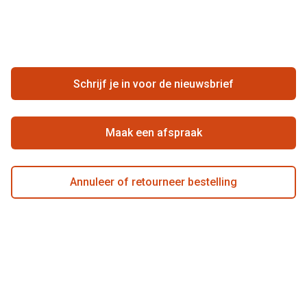
Vacatures
Meestgestelde vragen
Zakelijk
Contact
Ondernemen bij Pearle
Zorgvergoeding
Schrijf je in voor de nieuwsbrief
Beste winkelketen
Garanties
Actievoorwaarden
Maak een afspraak
Annuleer of retourneer bestelling