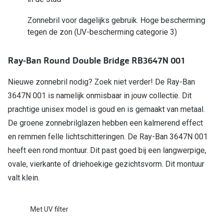
Online hulp & advies
Zonnebril voor dagelijks gebruik. Hoge bescherming
tegen de zon (UV-bescherming categorie 3)
Online bril kopen in maar 4 stappen
Ray-Ban Round Double Bridge RB3647N 001
Soorten brillenglazen
Bril online passen
Nieuwe zonnebril nodig? Zoek niet verder! De Ray-Ban
3647N 001 is namelijk onmisbaar in jouw collectie. Dit
Brillentrends
prachtige unisex model is goud en is gemaakt van metaal.
Zorgvergoeding brillen
De groene zonnebrilglazen hebben een kalmerend effect
en remmen felle lichtschitteringen. De Ray-Ban 3647N 001
Meekleurende glazen
heeft een rond montuur. Dit past goed bij een langwerpige,
Nachtbril
ovale, vierkante of driehoekige gezichtsvorm. Dit montuur
valt klein.
Alles over brillen
Met UV filter