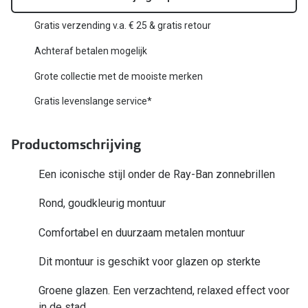
Biofinity
Nieuwe collectie
Gratis verzending v.a. € 25 & gratis retour
Dailies
Achteraf betalen mogelijk
Merken
Precision
Grote collectie met de mooiste merken
Ray-Ban
Alle lenz
Gratis levenslange service*
DbyD
Online h
Michael Kors
Productomschrijving
Doe de tes
Emporio Armani
Een iconische stijl onder de Ray-Ban zonnebrillen
Contactle
Unofficial
Rond, goudkleurig montuur
Lenzen op
Oakley
Alles over
Comfortabel en duurzaam metalen montuur
Ralph Lauren
Dit montuur is geschikt voor glazen op sterkte
Burberry
Groene glazen. Een verzachtend, relaxed effect voor
Alle brillen merken
in de stad