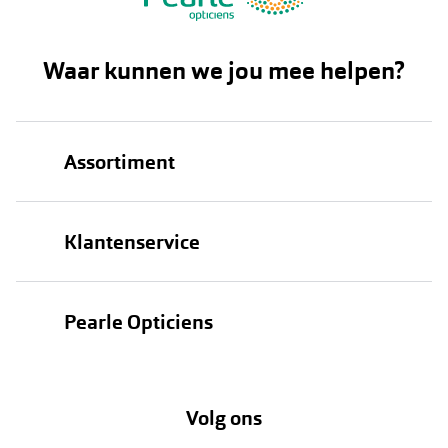
Waar kunnen we jou mee helpen?
Assortiment
Brillen
Klantenservice
Zonnebrillen
Bestellen
Contactlenzen
Pearle Opticiens
Verzending
Oogmeting
Over Pearle
Annuleer of retourneer een bestelling
Lenzenabonnement
Volg ons
Opticiens
Hier de overeenkomst ontbinden
Merken