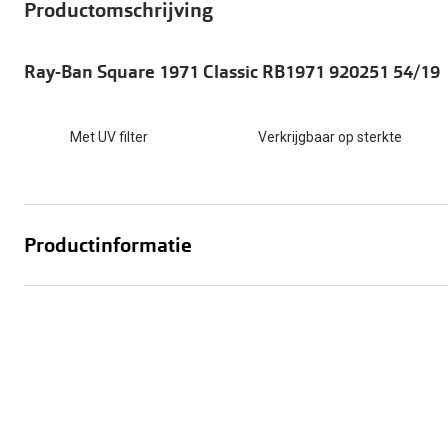
Start gratis met het dragen van lenzen
Productomschrijving
Kant en klare leesbrillen
Gepolariseerde zonnebril
Gebruiksaanwijzingen
Biofinity
Ray-Ban Icons
Lenzen direct herbestellen
Overzetzonnebril
Pearle: Beste Optiekketen!
Dailies
Complete bril op 
Ray-Ban Square 1971 Classic RB1971 920251 54/19
Precision1
Nieuwe collectie
Alle lenzen merk
Met UV filter
Verkrijgbaar op sterkte
Productinformatie