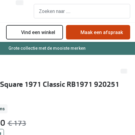
Vind een winkel
Maak een afspraak
Grote collectie met de mooiste merken
assen
Online bril kopen in maar 4 stappen
Soorten zonnebrillenglazen
Soorten brillenglazen
Zonnebril online passen
Bril online passen
Zonnebrillentrends
 Square 1971 Classic RB1971 920251
Brillentrends
Meekleurende glazen
Zorgvergoeding brillen
Alles over zonnebrillen
Meekleurende glazen
ans
Nachtbril
10
was:
€ 173
Alles over brillen
t