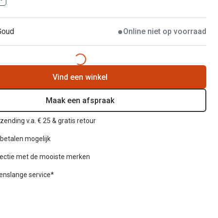
Goud
Online niet op voorraad
Vind een winkel
Maak een afspraak
zending v.a. € 25 & gratis retour
betalen mogelijk
lectie met de mooiste merken
venslange service*