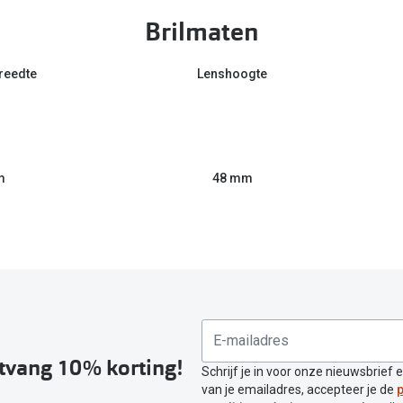
Brilmaten
reedte
Lenshoogte
m
48 mm
ntvang 10% korting!
Schrijf je in voor onze nieuwsbrief 
van je emailadres, accepteer je de
p