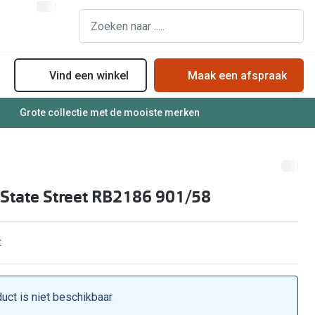
Vind een winkel
Maak een afspraak
Grote collectie met de mooiste merken
assen
Online bril kopen in maar 4 stappen
Soorten zonnebrillenglazen
Soorten brillenglazen
Zonnebril online passen
Bril online passen
Zonnebrillentrends
State Street RB2186 901/58
Brillentrends
Meekleurende glazen
Zorgvergoeding brillen
Alles over zonnebrillen
t
Meekleurende glazen
Nachtbril
Alles over brillen
duct is niet beschikbaar