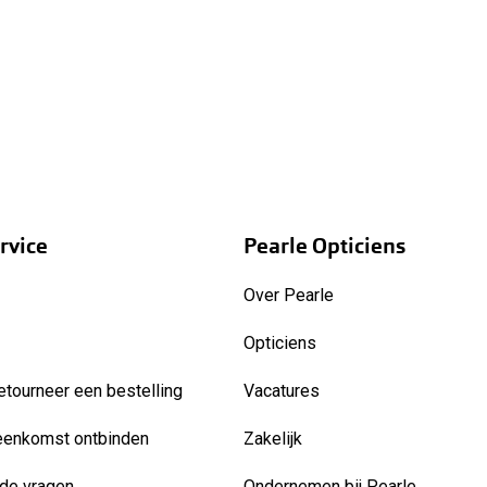
rvice
Pearle Opticiens
Over Pearle
Opticiens
etourneer een bestelling
Vacatures
eenkomst ontbinden
Zakelijk
de vragen
Ondernemen bij Pearle