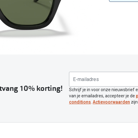
Inloggen mijn account
sterkte: vanaf €30
20-20-2 regel
en
Blog: meer informatie & tips
ntvang 10% korting!
Schrijf je in voor onze nieuwsbrief 
van je emailadres, accepteer je de
p
conditions
.
Actievoorwaarden
zijn