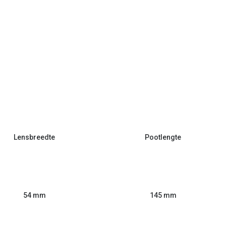
Lensbreedte
Pootlengte
54 mm
145 mm