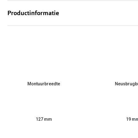
Productinformatie
Montuurbreedte
Neusbrugb
127 mm
19 m