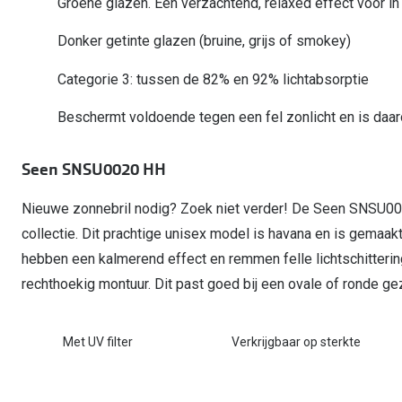
Groene glazen. Een verzachtend, relaxed effect voor in
Start gratis met het dragen van lenzen
Kant en klare leesbrillen
Gepolariseerde zonnebril
Gebruiksaanwijzingen
Biofinity
Ray-Ban Icons
Donker getinte glazen (bruine, grijs of smokey)
Lenzen direct herbestellen
Overzetzonnebril
Pearle: Beste Optiekketen!
Dailies
Complete bril op 
Precision1
Categorie 3: tussen de 82% en 92% lichtabsorptie
Nieuwe collectie
Alle lenzen merk
Beschermt voldoende tegen een fel zonlicht en is daa
Seen SNSU0020 HH
Nieuwe zonnebril nodig? Zoek niet verder! De Seen SNSU00
collectie. Dit prachtige unisex model is havana en is gemaak
hebben een kalmerend effect en remmen felle lichtschitte
rechthoekig montuur. Dit past goed bij een ovale of ronde gez
Met UV filter
Verkrijgbaar op sterkte